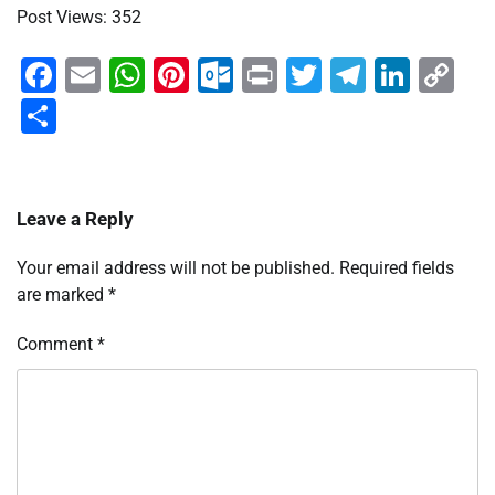
Post Views: 352
Facebook
Email
WhatsApp
Pinterest
Outlook.com
Print
Twitter
Telegra
Linke
Co
Li
Share
Leave a Reply
Your email address will not be published.
Required fields
are marked
*
Comment
*