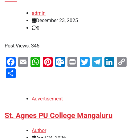
admin
December 23, 2025
0
Post Views: 345
Facebook
Email
WhatsApp
Pinterest
Outlook.com
Print
Twitter
Telegra
Linke
Co
Li
Share
Advertisement
St. Agnes PU College Mangaluru
Author
April 24, 2026