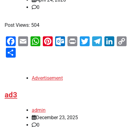
0
Post Views: 504
Facebook
Email
WhatsApp
Pinterest
Outlook.com
Print
Twitter
Telegra
Linke
Co
Li
Share
Advertisement
ad3
admin
December 23, 2025
0