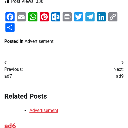
Post Views:
336
Facebook
Email
WhatsApp
Pinterest
Outlook.com
Print
Twitter
Telegra
Linke
Co
Li
Share
Posted in
Advertisement
Post
Previous:
Next:
navigation
ad7
ad9
Related Posts
Advertisement
ad6