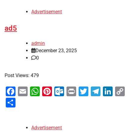
Advertisement
ad5
admin
December 23, 2025
0
Post Views: 479
Facebook
Email
WhatsApp
Pinterest
Outlook.com
Print
Twitter
Telegra
Linke
Co
Li
Share
Advertisement