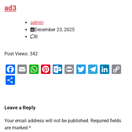
ad3
admin
December 23, 2025
0
Post Views: 342
Facebook
Email
WhatsApp
Pinterest
Outlook.com
Print
Twitter
Telegra
Linke
Co
Li
Share
Leave a Reply
Your email address will not be published.
Required fields
are marked
*