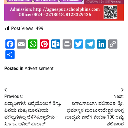
Post Views:
499
Facebook
Email
WhatsApp
Pinterest
Outlook.com
Print
Twitter
Telegra
Linke
Co
Li
Share
Posted in
Advertisement
Post
Previous:
Next:
navigation
ವಿದ್ಯಾರ್ಥಿಗಳು ವಿದ್ಯೆಯೊಂದಿಗೆ ಶಿಸ್ತು,
ಎಸ್‌ಎಸ್‌ಎಲ್‌ಸಿ ಫಲಿತಾಂಶ: ಶ್ರೀ.
ವಿನಯ ಮತ್ತು ಮಾನವೀಯ
ಧರ್ಮಸ್ಥಳ ಮಂಜುನಾಥೇಶ್ವರ ಆಂಗ್ಲ
ಮೌಲ್ಯಗಳನ್ನು ಬೆಳೆಸಿಕೊಳ್ಳಬೇಕು –
ಮಾಧ್ಯಮ ಶಾಲೆಗೆ ಶೇಕಡಾ 100 ರಷ್ಟು
ಸಿ.ಇ.ಒ. ಅನಿಲ್ ಕುಮಾರ್
ಫಲಿತಾಂಶ