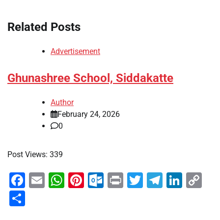
Related Posts
Advertisement
Ghunashree School, Siddakatte
Author
February 24, 2026
0
Post Views: 339
Facebook
Email
WhatsApp
Pinterest
Outlook.com
Print
Twitter
Telegra
Linke
Co
Li
Share