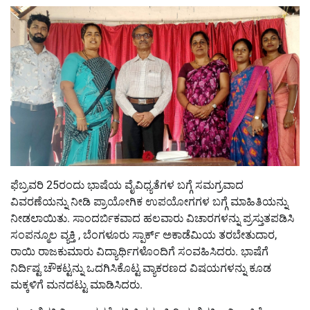
ಫೆಬ್ರವರಿ 25ರಂದು ಭಾಷೆಯ ವೈವಿಧ್ಯತೆಗಳ ಬಗ್ಗೆ ಸಮಗ್ರವಾದ
ವಿವರಣೆಯನ್ನು ನೀಡಿ ಪ್ರಾಯೋಗಿಕ ಉಪಯೋಗಗಳ ಬಗ್ಗೆ ಮಾಹಿತಿಯನ್ನು
ನೀಡಲಾಯಿತು. ಸಾಂದರ್ಬಿಕವಾದ ಹಲವಾರು ವಿಚಾರಗಳನ್ನು ಪ್ರಸ್ತುತಪಡಿಸಿ
ಸಂಪನ್ಮೂಲ ವ್ಯಕ್ತಿ , ಬೆಂಗಳೂರು ಸ್ಪಾರ್ಕ್ ಅಕಾಡೆಮಿಯ ತರಬೇತುದಾರ,
ರಾಯಿ ರಾಜಕುಮಾರು ವಿದ್ಯಾರ್ಥಿಗಳೊಂದಿಗೆ ಸಂವಹಿಸಿದರು. ಭಾಷೆಗೆ
ನಿರ್ದಿಷ್ಟ ಚೌಕಟ್ಟನ್ನು ಒದಗಿಸಿಕೊಟ್ಟ ವ್ಯಾಕರಣದ ವಿಷಯಗಳನ್ನು ಕೂಡ
ಮಕ್ಕಳಿಗೆ ಮನದಟ್ಟು ಮಾಡಿಸಿದರು.