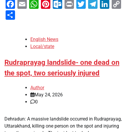
Facebook
Email
WhatsApp
Pinterest
Outlook.com
Print
Twitter
Telegra
Linke
Co
Li
Share
English News
Local/state
Rudraprayag landslide- one dead on
the spot, two seriously injured
Author
May 24, 2026
0
Dehradun: A massive landslide occurred in Rudraprayag,
Uttarakhand, killing one person on the spot and injuring