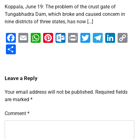
Koppala, June 19: The problem of the crust gate of
Tungabhadra Dam, which broke and caused concern in
nine districts of three states, has now […]
Facebook
Email
WhatsApp
Pinterest
Outlook.com
Print
Twitter
Telegra
Linke
Co
Li
Share
Leave a Reply
Your email address will not be published.
Required fields
are marked
*
Comment
*