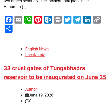
two others seriously. The incident took place near
Hanuman […]
Facebook
Email
WhatsApp
Pinterest
Outlook.com
Print
Twitter
Telegra
Linke
Co
Li
Share
English News
Local/state
33 crust gates of Tungabhadra
reservoir to be inaugurated on June 25
Author
June 19, 2026
0