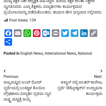
ಮುಖ್ಯ ಶಿಕ್ಷಕಿ ನಿಶಾ ಅಧ್ಯಕ್ಷತೆ ವಹಿಸಿದ್ದರು. ಹಿರಿಯ ಶಿಕ್ಷಕಿ ಅನಿತಾ ಸಿಕ್ವೇರಾ
ಸ್ವಾಗತಿಸಿದರು. ಎಲ್ಲಾ ಶಿಕ್ಷಕರು, ವಿದ್ಯಾರ್ಥಿಗಳು ಕಾರ್ಯಕ್ರಮದ
ಪ್ರಯೋಜನವನ್ನು ಪಡೆದುಕೊಂಡರು. ಡಯಾನ ಡೇಸ ಧನ್ಯವಾದ ಸಲ್ಲಿಸಿದರು.
Post Views:
139
Facebook
Email
WhatsApp
Pinterest
Outlook.com
Print
Twitter
Telegra
Linke
Co
Li
Share
Posted in
English News
,
International News
,
National
Post
Previous:
Next:
navigation
ರಾಜ್ಯಮಟ್ಟದ ಜಂಪ್‌ ರೋಪ್
ಆಳ್ವಾಸ್ ನಲ್ಲಿ ಅಂತರ್ ಕಾಲೇಜು
ಸ್ಪರ್ಧೆಯಲ್ಲಿ ಬಂಟ್ವಾಳ ಕೊಯಿಲ
ಸ್ಪರ್ಧೆ ‘ಟೆಕ್ಕೋತ್ಸವ್‌ದ’ ಉದ್ಘಾಟನಾ
ಪ್ರೌಢಶಾಲಾ ವಿದ್ಯಾರ್ಥಿ ಪ್ರಥಮ ಸ್ಥಾನ
ಕಾರ್ಯಕ್ರಮ
ರಾಷ್ಟ್ರ ಮಟ್ಟಕ್ಕೆ ಆಯ್ಕೆ