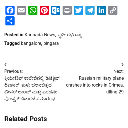
Facebook
Email
WhatsApp
Pinterest
Outlook.com
Print
Twitter
Telegra
Linke
Co
Li
Share
Posted in
Kannada News
,
ಸ್ಥಳೀಯ/ರಾಜ್ಯ
Tagged
bangalore
,
pingara
Post
Previous:
Next:
navigation
ಕ್ರಿಯೇಟಿವ್ ಕಾಲೇಜಿನಲ್ಲಿ ‘ಡಿಟೆಕ್ಟಿವ್
Russian military plane
ದಿವಾಕರ್’ ತುಳು ಚಲನಚಿತ್ರದ
crashes into rocks in Crimea,
ಟೀಸರ್ ಲಾಂಚ್ ಮತ್ತು ಎರಡನೇ
killing 29
ಪೋಸ್ಟರ್ ಬಿಡುಗಡೆ ಸಮಾರಂಭ
Related Posts