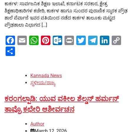
ಕಾರ್ಕಳ: ಸಾರ್ವಜನಿಕ ಶಿಕ್ಷಣ ಇಲಾಖೆ, ಕರ್ನಾಟಕ ಸರಕಾರ, ಕ್ಷೇತ್ರ
ಶಿಕ್ಷಣಾಧಿಕಾರಿಗಳ ಕಚೇರಿ, ಕಾರ್ಕಳ ಹಾಗೂ ಸುಂದರ ಪುರಾಣಿಕ ಸ್ಮಾರಕ ಪ್ರೌಢ
ಶಾಲೆ ಪೆರ್ವಾಜೆ ಇವರ ವತಿಯಿಂದ ನಡೆದ ಕಾರ್ಕಳ ತಾಲೂಕು ಮಟ್ಟದ
ಪ್ರೌಢಶಾಲಾ ವಿಭಾಗದ […]
Facebook
Email
WhatsApp
Pinterest
Outlook.com
Print
Twitter
Telegra
Linke
Co
Li
Share
Kannada News
ಸ್ಥಳೀಯ/ರಾಜ್ಯ
ಕರಂಗಲ್ಪಾಡಿ: ಯುವ ವಕೀಲ ಶೆಲ್ಡನ್ ಹರ್ಮನ್
ತಾವ್ರೊ ಕಛೇರಿ ಆಶೀರ್ವಚನ
Author
March 12, 2026