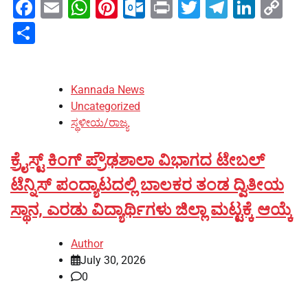
Facebook
Email
WhatsApp
Pinterest
Outlook.com
Print
Twitter
Telegra
Linke
Co
Li
Share
Kannada News
Uncategorized
ಸ್ಥಳೀಯ/ರಾಜ್ಯ
ಕ್ರೈಸ್ಟ್ ಕಿಂಗ್ ಪ್ರೌಢಶಾಲಾ ವಿಭಾಗದ ಟೇಬಲ್
ಟೆನ್ನಿಸ್ ಪಂದ್ಯಾಟದಲ್ಲಿ ಬಾಲಕರ ತಂಡ ದ್ವಿತೀಯ
ಸ್ಥಾನ, ಎರಡು ವಿದ್ಯಾರ್ಥಿಗಳು ಜಿಲ್ಲಾ ಮಟ್ಟಕ್ಕೆ ಆಯ್ಕೆ
Author
July 30, 2026
0