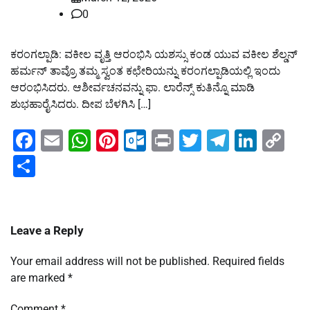
0
ಕರಂಗಲ್ಪಾಡಿ: ವಕೀಲ ವೃತ್ತಿ ಆರಂಭಿಸಿ ಯಶಸ್ಸು ಕಂಡ ಯುವ ವಕೀಲ ಶೆಲ್ಡನ್
ಹರ್ಮನ್ ತಾವ್ರೊ ತಮ್ಮ ಸ್ವಂತ ಕಛೇರಿಯನ್ನು ಕರಂಗಲ್ಪಾಡಿಯಲ್ಲಿ ಇಂದು
ಆರಂಭಿಸಿದರು. ಆಶೀರ್ವಚನವನ್ನು ಫಾ. ಲಾರೆನ್ಸ್ ‌ಕುತಿನ್ನೊ ಮಾಡಿ
ಶುಭಹಾರೈಸಿದರು. ದೀಪ ಬೆಳಗಿಸಿ […]
Facebook
Email
WhatsApp
Pinterest
Outlook.com
Print
Twitter
Telegra
Linke
Co
Li
Share
Leave a Reply
Your email address will not be published.
Required fields
are marked
*
Comment
*