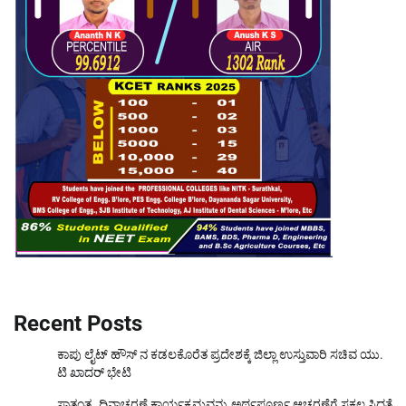
Recent Posts
ಕಾಪು ಲೈಟ್ ಹೌಸ್ ನ ಕಡಲಕೊರೆತ ಪ್ರದೇಶಕ್ಕೆ ಜಿಲ್ಲಾ ಉಸ್ತುವಾರಿ ಸಚಿವ ಯು.
ಟಿ ಖಾದರ್ ಭೇಟಿ
ಸ್ವಾತಂತ್ರ್ಯ ದಿನಾಚರಣೆ ಕಾರ್ಯಕ್ರಮವನ್ನು ಅರ್ಥಪೂರ್ಣ ಆಚರಣೆಗೆ ಸಕಲ ಸಿದ್ಧತೆ