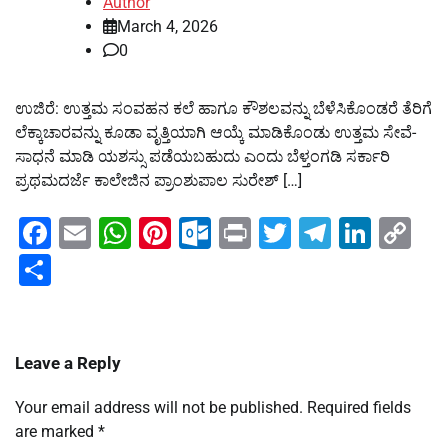
Author
March 4, 2026
0
ಉಜಿರೆ: ಉತ್ತಮ ಸಂವಹನ ಕಲೆ ಹಾಗೂ ಕೌಶಲವನ್ನು ಬೆಳೆಸಿಕೊಂಡರೆ ತೆರಿಗೆ
ಲೆಕ್ಕಾಚಾರವನ್ನು ಕೂಡಾ ವೃತ್ತಿಯಾಗಿ ಆಯ್ಕೆ ಮಾಡಿಕೊಂಡು ಉತ್ತಮ ಸೇವೆ-
ಸಾಧನೆ ಮಾಡಿ ಯಶಸ್ಸು ಪಡೆಯಬಹುದು ಎಂದು ಬೆಳ್ತಂಗಡಿ ಸರ್ಕಾರಿ
ಪ್ರಥಮದರ್ಜೆ ಕಾಲೇಜಿನ ಪ್ರಾಂಶುಪಾಲ ಸುರೇಶ್ […]
Facebook
Email
WhatsApp
Pinterest
Outlook.com
Print
Twitter
Telegra
Linke
Co
Li
Share
Leave a Reply
Your email address will not be published.
Required fields
are marked
*