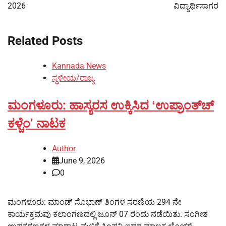
2026
ವಿದ್ಯಾರ್ಥಿಸಾಗರ
Related Posts
Kannada News
ಸ್ಥಳೀಯ/ರಾಜ್ಯ
ಮಂಗಳೂರು: ಹಾಸ್ಯರಸ ಉಕ್ಕಿಸಿದ ʻಉಪ್ರಾಂತ್‌ಚ್‌
ಕಳ್ಚೆಂʼ ನಾಟಕ
Author
June 9, 2026
0
ಮಂಗಳೂರು: ಮಾಂಡ್‌ ಸೊಭಾಣ್‌ ತಿಂಗಳ ಸರಣಿಯ 294 ನೇ
ಕಾರ್ಯಕ್ರಮವು ಕಲಾಂಗಣದಲ್ಲಿ ಜೂನ್ 07 ರಂದು ನಡೆಯಿತು. ಸಂಗೀತ