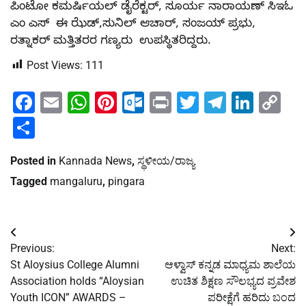
ಪಿಂಟೋ ಕಮರ್ಷಿಯಲ್ ಡೈರೆಕ್ಟರ್, ಸೂರ್ಯ ನಾರಾಯಣ್ ಸಿಇಓ
ಎಂ ಎಸ್ ಈ ಝೆಡ್,ಸುನಿಲ್ ಆಚಾರ್, ಸಂಜಯ್ ಪ್ರಭು,
ರತ್ನಾಕರ್ ಮತ್ತಿತರರ ಗಣ್ಯರು ಉಪಸ್ಥಿತರಿದ್ದರು.
Post Views:
111
Facebook
Email
WhatsApp
Pinterest
Outlook.com
Print
Twitter
Telegra
Linke
Co
Li
Share
Posted in
Kannada News
,
ಸ್ಥಳೀಯ/ರಾಜ್ಯ
Tagged
mangaluru
,
pingara
Post
Previous:
Next:
navigation
St Aloysius College Alumni
ಆಳ್ವಾಸ್ ಕನ್ನಡ ಮಾಧ್ಯಮ ಶಾಲೆಯ
Association holds “Aloysian
ಉಚಿತ ಶಿಕ್ಷಣ ಸೌಲಭ್ಯದ ಪ್ರವೇಶ
Youth ICON” AWARDS –
ಪರೀಕ್ಷೆಗೆ ಹರಿದು ಬಂದ