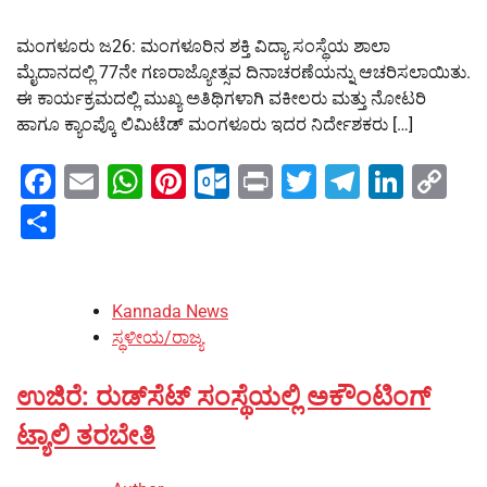
ಮಂಗಳೂರು ಜ26: ಮಂಗಳೂರಿನ ಶಕ್ತಿ ವಿದ್ಯಾ ಸಂಸ್ಥೆಯ ಶಾಲಾ
ಮೈದಾನದಲ್ಲಿ 77ನೇ ಗಣರಾಜ್ಯೋತ್ಸವ ದಿನಾಚರಣೆಯನ್ನು ಆಚರಿಸಲಾಯಿತು.
ಈ ಕಾರ್ಯಕ್ರಮದಲ್ಲಿ ಮುಖ್ಯ ಅತಿಥಿಗಳಾಗಿ ವಕೀಲರು ಮತ್ತು ನೋಟರಿ
ಹಾಗೂ ಕ್ಯಾಂಪ್ಕೊ ಲಿಮಿಟೆಡ್ ಮಂಗಳೂರು ಇದರ ನಿರ್ದೇಶಕರು […]
Facebook
Email
WhatsApp
Pinterest
Outlook.com
Print
Twitter
Telegra
Linke
Co
Li
Share
Kannada News
ಸ್ಥಳೀಯ/ರಾಜ್ಯ
ಉಜಿರೆ: ರುಡ್‌ಸೆಟ್ ಸಂಸ್ಥೆಯಲ್ಲಿ ಅಕೌಂಟಿಂಗ್
ಟ್ಯಾಲಿ ತರಬೇತಿ