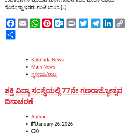
ಉಪಕರಣಗಳ ಮಾರಾಟ ಮಳಿಗೆ ಸಿಂಫನಿ ಇದರ ಮಾಲಕ ಲೊಯ್‌
ನೊರೊನ್ಹಾ ಇವರು ಗಂಟೆ ಬಾರಿಸಿ […]
Facebook
Email
WhatsApp
Pinterest
Outlook.com
Print
Twitter
Telegra
Linke
Co
Li
Share
Kannada News
Main News
ಸ್ಥಳೀಯ/ರಾಜ್ಯ
ಶಕ್ತಿ ವಿದ್ಯಾ ಸಂಸ್ಥೆಯಲ್ಲಿ 77ನೇ ಗಣರಾಜ್ಯೋತ್ಸವ
ದಿನಾಚರಣೆ
Author
January 26, 2026
0