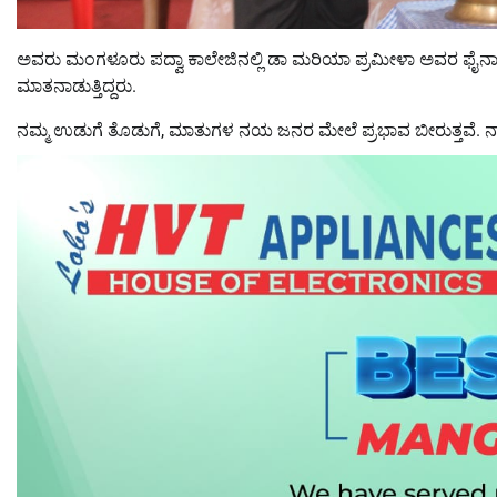
ಅವರು ಮಂಗಳೂರು ಪದ್ವಾ ಕಾಲೇಜಿನಲ್ಲಿ ಡಾ ಮರಿಯಾ ಪ್ರಮೀಳಾ ಅವರ ಫೈನಾನ್
ಮಾತನಾಡುತ್ತಿದ್ದರು.
ನಮ್ಮ ಉಡುಗೆ ತೊಡುಗೆ, ಮಾತುಗಳ ನಯ ಜನರ ಮೇಲೆ ಪ್ರಭಾವ ಬೀರುತ್ತವೆ. ನಾವ