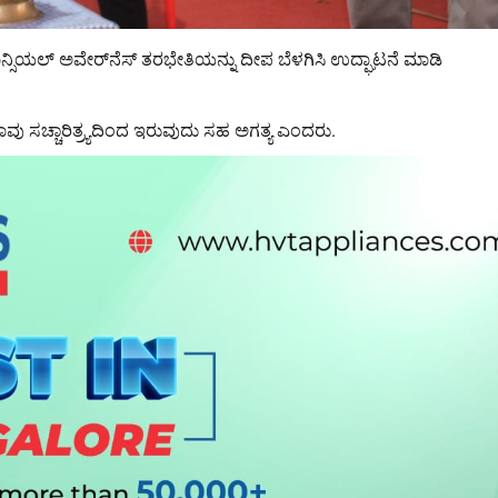
ಸಿಯಲ್ ಅವೇರ್‌ನೆಸ್ ತರಭೇತಿಯನ್ನು ದೀಪ ಬೆಳಗಿಸಿ ಉದ್ಘಾಟನೆ ಮಾಡಿ
ು ಸಚ್ಚಾರಿತ್ರ್ಯದಿಂದ ಇರುವುದು ಸಹ ಅಗತ್ಯ ಎಂದರು.