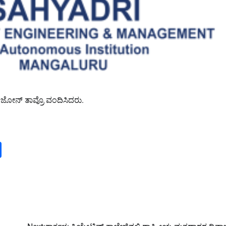
. ಜೋನ್ ತಾವ್ರೊ ವಂದಿಸಿದರು.
m
dIn
py
Share
nk