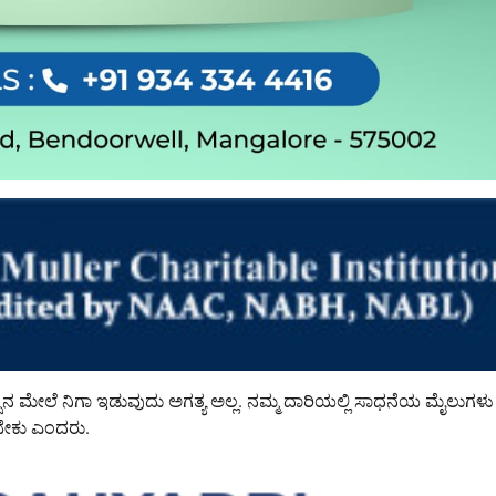
ಮೇಲೆ ನಿಗಾ ಇಡುವುದು ಅಗತ್ಯ ಅಲ್ಲ. ನಮ್ಮ ದಾರಿಯಲ್ಲಿ ಸಾಧನೆಯ ಮೈಲುಗಳು
ಡಬೇಕು ಎಂದರು.