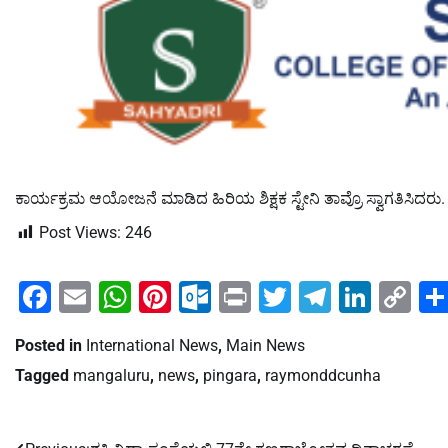
ಕಾರ್ಯಕ್ರಮ ಆಯೋಜನೆ ಮಾಡಿದ ಹಿರಿಯ ಶಿಕ್ಷಕ ಸ್ಟೇನಿ ತಾವ್ರೊ ಸ್ವಾಗತಿಸಿದರು
Post Views:
246
Facebook
Email
WhatsApp
Pinterest
Outlook.com
Print
Twitter
Telegra
Linke
Co
Li
Posted in
International News
,
Main News
Tagged
mangaluru
,
news
,
pingara
,
raymonddcunha