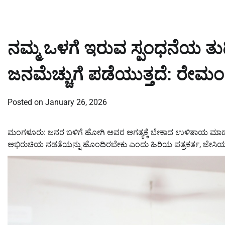
ನಮ್ಮ ಒಳಗೆ ಇರುವ ಸ್ಪಂಧನೆಯ ತುಡ
ಜನಮೆಚ್ಚುಗೆ ಪಡೆಯುತ್ತದೆ: ರೇಮ
Posted on
January 26, 2026
ಮಂಗಳೂರು: ಜನರ ಬಳಿಗೆ ಹೋಗಿ ಅವರ ಅಗತ್ಯಕ್ಕೆ ಬೇಕಾದ ಉಳಿತಾಯ ಮಾಡಲು 
ಅಭಿರುಚಿಯ ನಡತೆಯನ್ನು ಹೊಂದಿರಬೇಕು ಎಂದು ಹಿರಿಯ ಪತ್ರಕರ್ತ, ಜೇಸಿ