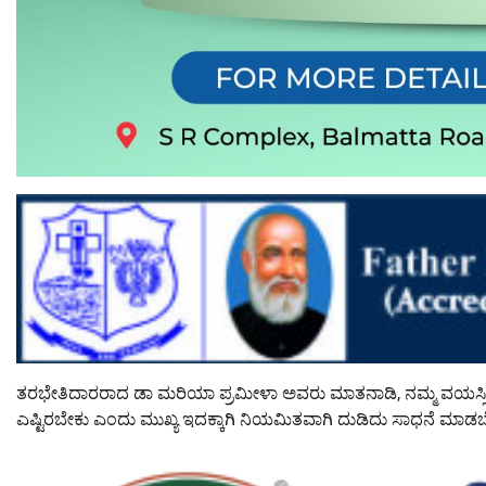
ತರಭೇತಿದಾರರಾದ ಡಾ ಮರಿಯಾ ಪ್ರಮೀಳಾ ಅವರು ಮಾತನಾಡಿ, ನಮ್ಮ ವಯಸ್ಸಿನ 
ಎಷ್ಟಿರಬೇಕು ಎಂದು ‌ಮುಖ್ಯ ಇದಕ್ಕಾಗಿ ನಿಯಮಿತವಾಗಿ ದುಡಿದು ಸಾಧನೆ ಮಾ