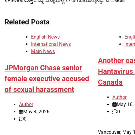
Previous:
ಶಕ್ತಿ ವಿದ್ಯಾ ಸಂಸ್ಥೆಯಲ್ಲಿ 77ನೇ ಗಣರಾಜ್ಯೋತ್ಸವ ದಿನಾಚರಣೆ
Post
navigation
Related Posts
English News
Engl
International News
Inte
Main News
Another ca
JPMorgan Chase senior
Hantavirus
female executive accused
Canada
of sexual harassment
Author
Author
May 18,
May 4, 2026
0
0
Vancouver, May 1