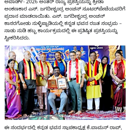
ಅವಾರ್ಡ್- 2026 ಅಂತರ್ ರಾಜ್ಯ ಪ್ರಶಸ್ತಿಯನ್ನು ಕ್ರೀಡಾ
ಅಂಕಣಕಾರ ಎಸ್. ಜಗದೀಶ್ಚಂದ್ರ ಅಂಚನ್ ಸೂಟರ್‌ಪೇಟೆಯವರಿಗೆ
ಪ್ರದಾನ ಮಾಡಲಾಯಿತು. ಎಸ್. ಜಗದೀಶ್ಚಂದ್ರ ಅಂಚನ್
ಕಾಸರಗೋಡು ನುಳ್ಳಿಪ್ಪಾಡಿಯಲ್ಲಿ ಕನ್ನಡ ಭವನ ರಜತ ಸಂಭ್ರಮ –
ನಾಡು ನುಡಿ ಹಬ್ಬ ಕಾರ್ಯಕ್ರಮದಲ್ಲಿ ಈ ಪ್ರತಿಷ್ಠಿತ ಪ್ರಶಸ್ತಿಯನ್ನು
ಸ್ವೀಕರಿಸಿದರು.
ಈ ಸಂದರ್ಭದಲ್ಲಿ ಕನ್ನಡ ಭವನ ಸ್ಥಾಪಕಾಧ್ಯಕ್ಷ ಕೆ.ವಾಮನ್ ರಾವ್,