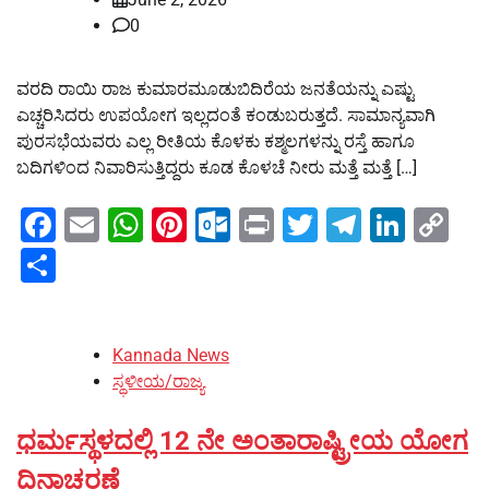
0
ವರದಿ ರಾಯಿ ರಾಜ ಕುಮಾರಮೂಡುಬಿದಿರೆಯ ಜನತೆಯನ್ನು ಎಷ್ಟು
ಎಚ್ಚರಿಸಿದರು ಉಪಯೋಗ ಇಲ್ಲದಂತೆ ಕಂಡುಬರುತ್ತದೆ. ಸಾಮಾನ್ಯವಾಗಿ
ಪುರಸಭೆಯವರು ಎಲ್ಲ ರೀತಿಯ ಕೊಳಕು ಕಶ್ಮಲಗಳನ್ನು ರಸ್ತೆ ಹಾಗೂ
ಬದಿಗಳಿಂದ ನಿವಾರಿಸುತ್ತಿದ್ದರು ಕೂಡ ಕೊಳಚೆ ನೀರು ಮತ್ತೆ ಮತ್ತೆ […]
Facebook
Email
WhatsApp
Pinterest
Outlook.com
Print
Twitter
Telegra
Linke
Co
Li
Share
Kannada News
ಸ್ಥಳೀಯ/ರಾಜ್ಯ
ಧರ್ಮಸ್ಥಳದಲ್ಲಿ 12 ನೇ ಅಂತಾರಾಷ್ಟ್ರೀಯ ಯೋಗ
ದಿನಾಚರಣೆ