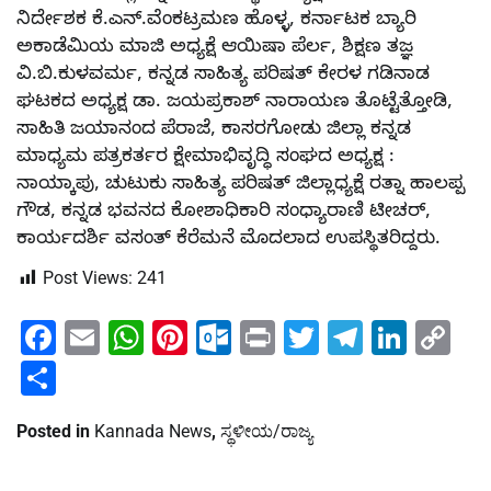
ನಿರ್ದೇಶಕ ಕೆ.ಎನ್.ವೆಂಕಟ್ರಮಣ ಹೊಳ್ಳ, ಕರ್ನಾಟಕ ಬ್ಯಾರಿ
ಅಕಾಡೆಮಿಯ ಮಾಜಿ ಅಧ್ಯಕ್ಷೆ ಆಯಿಷಾ ಪೆರ್ಲ, ಶಿಕ್ಷಣ ತಜ್ಞ
ವಿ.ಬಿ.ಕುಳವರ್ಮ, ಕನ್ನಡ ಸಾಹಿತ್ಯ ಪರಿಷತ್ ಕೇರಳ ಗಡಿನಾಡ
ಘಟಕದ ಅಧ್ಯಕ್ಷ ಡಾ. ಜಯಪ್ರಕಾಶ್ ನಾರಾಯಣ ತೊಟ್ಟೆತ್ತೋಡಿ,
ಸಾಹಿತಿ ಜಯಾನಂದ ಪೆರಾಜೆ, ಕಾಸರಗೋಡು ಜಿಲ್ಲಾ ಕನ್ನಡ
ಮಾಧ್ಯಮ ಪತ್ರಕರ್ತರ ಕ್ಷೇಮಾಭಿವೃದ್ಧಿ ಸಂಘದ ಅಧ್ಯಕ್ಷ :
ನಾಯ್ಕಾಪು, ಚುಟುಕು ಸಾಹಿತ್ಯ ಪರಿಷತ್‌ ಜಿಲ್ಲಾಧ್ಯಕ್ಷೆ ರತ್ನಾ ಹಾಲಪ್ಪ
ಗೌಡ, ಕನ್ನಡ ಭವನದ ಕೋಶಾಧಿಕಾರಿ ಸಂಧ್ಯಾರಾಣಿ ಟೀಚರ್,
ಕಾರ್ಯದರ್ಶಿ ವಸಂತ್ ಕೆರೆಮನೆ ಮೊದಲಾದ ಉಪಸ್ಥಿತರಿದ್ದರು.
Post Views:
241
Facebook
Email
WhatsApp
Pinterest
Outlook.com
Print
Twitter
Telegra
Linke
Co
Li
Share
Posted in
Kannada News
,
ಸ್ಥಳೀಯ/ರಾಜ್ಯ