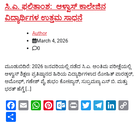
ಸಿ.ಎ. ಫಲಿತಾಂಶ: ಆಳ್ವಾಸ್ ಕಾಲೇಜಿನ
ವಿದ್ಯಾರ್ಥಿಗಳ ಉತ್ತಮ ಸಾಧನೆ
Author
March 4, 2026
0
ಮೂಡುಬಿದಿರೆ: 2026 ಜನವರಿಯಲ್ಲಿ ನಡೆದ ಸಿ.ಎ. ಅಂತಿಮ ಪರೀಕ್ಷೆಯಲ್ಲಿ
ಆಳ್ವಾಸ್ ಶಿಕ್ಷಣ ಪ್ರತಿಷ್ಠಾನದ ಹಿರಿಯ ವಿದ್ಯಾರ್ಥಿಗಳಾದ ರೋಹಿತ್ ಪಾರಡ್ಕರ್,
ಅಮೋಘ್, ಗಣೇಶ್ ಪೈ, ಶುಭಂ ಕೋಟ್ಯಾನ್, ಸುಬ್ರಮಣ್ಯ ಎಸ್ ಬಿ. ಮತ್ತು
ಭರತ್ ಹೆಗ್ಡೆ […]
Facebook
Email
WhatsApp
Pinterest
Outlook.com
Print
Twitter
Telegra
Linke
Co
Li
Share