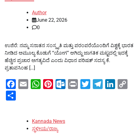
Author
June 22, 2026
0
ಉಜಿರೆ: ನಮ್ಮ ಸನಾತನ ಸಂಸ್ಕೃತಿ ಮತ್ತು ಪರಂಪರೆಯೊಂದಿಗೆ ವಿಶ್ವಕ್ಕೆ ಭಾರತ
ನೀಡಿದ ಅಮೂಲ್ಯ ಕೊಡುಗೆ “ಯೋಗ” ಆಗಿದ್ದು ಜಾಗತಿಕ ಮಟ್ಟದಲ್ಲಿ ಇದಕ್ಕೆ
ಹೆಚ್ಚಿನ ಪ್ರಚಾರ ಅಗತ್ಯವಿದೆ ಎಂದು ವಿಧಾನ ಪರಿಷತ್ ಸದಸ್ಯ ಕೆ.
ಪ್ರತಾಪಸಿಂಹ […]
Facebook
Email
WhatsApp
Pinterest
Outlook.com
Print
Twitter
Telegra
Linke
Co
Li
Share
Kannada News
ಸ್ಥಳೀಯ/ರಾಜ್ಯ