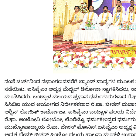
ಸಂಜೆ ಚರ್ಚ್‌ನಿಂದ ಸಭಾಂಗಣದವರೆಗೆ ಬ್ಯಾಂಡ್ ವಾದ್ಯಗಳ ಮೂಲಕ ಮೆರ
ನಡೆಯಿತು. ಐಸಿವೈಎಂ ಅಧ್ಯಕ್ಷ ಮೆಜ್ವಿಲ್ ಡಿಸೋಜಾ ಸ್ವಾಗತಿಸಿದರು, 
ಮಂಡಿಸಿದರು. ಬಂಟ್ಟಾಳ ವಲಯದ ಪ್ರಧಾನ ಧರ್ಮಗುರುಗಳಾದ ರೆ.ಫಾ
ಸಿಸಿಬಿಐ ಯುವ ಆಯೋಗದ ನಿರ್ದೇಶಕರಾದ ರೆ.ಫಾ. ಚೇತನ್ ಮಚಾಡೊ
ಅಶ್ವಿನ್ ಲೋಹಿತ್ ಕಾರ್ಡೋಜಾ, ಐಸಿವೈಎಂ ಬಂಟ್ವಾಳ ವಲಯ ನಿರ್
ರೆ.ಫಾ. ಆಂಟೋನಿ ಲೋಬೋ, ಲೊರೆಟ್ಟೊ ಧರ್ಮಕೇಂದ್ರದ ಧರ್ಮಗುರುಗಳಾದ 
ಮುಖ್ಯೋಪಾಧ್ಯಾಯ ರೆ.ಫಾ. ಜೇಸನ್ ಮೋನಿಸ್,ಐಸಿವೈಎಂ ಅಧ್ಯಕ್ಷ 
ಅಧ್ಯಕ್ಷ ಪ್ರೇಮ್ ಜೀತನ್ ಪಿಂಟೋ ವಲಯ ಪಾಲನಾ ಮಂಡಳಿ ಉಪಾಧ್ಯ