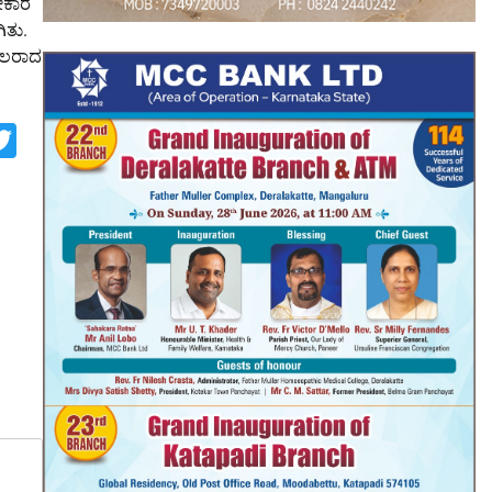
ೀಕಾರ
ಿತು.
ಪಾಲರಾದ
p
st
look.com
rint
Twitter