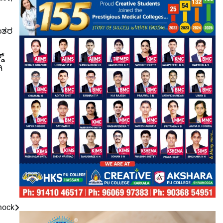
ಂತರ
ಡ್
ಿ
shock