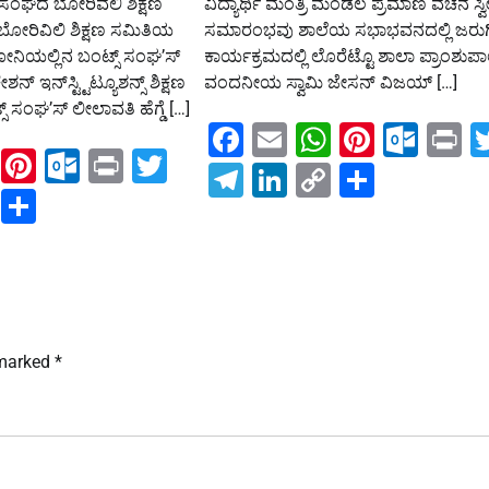
ಂಘದ ಬೋರಿವಲಿ ಶಿಕ್ಷಣ
ವಿದ್ಯಾರ್ಥಿ ಮಂತ್ರಿ ಮಂಡಲ ಪ್ರಮಾಣ ವಚನ ಸ್ವ
ರಿವಿಲಿ ಶಿಕ್ಷಣ ಸಮಿತಿಯ
ಸಮಾರಂಭವು ಶಾಲೆಯ ಸಭಾಭವನದಲ್ಲಿ ಜರುಗ
ೋನಿಯಲ್ಲಿನ ಬಂಟ್ಸ್ ಸಂಘ’ಸ್
ಕಾರ್ಯಕ್ರಮದಲ್ಲಿ ಲೊರೆಟ್ಟೊ ಶಾಲಾ ಪ್ರಾಂಶು
ೇಶನ್ ಇನ್‌ಸ್ಟ್ಟಿಟ್ಯೂಶನ್ಸ್ ಶಿಕ್ಷಣ
ವಂದನೀಯ ಸ್ವಾಮಿ ಜೇಸನ್ ವಿಜಯ್ […]
್ ಸಂಘ’ಸ್‌ ಲೀಲಾವತಿ ಹೆಗ್ಡೆ […]
Facebook
Email
WhatsAp
Pintere
Out
P
ook
ail
WhatsApp
Pinterest
Outlook.com
Print
Twitter
Telegram
LinkedIn
Copy
Share
ram
kedIn
Copy
Share
Link
Link
 marked
*