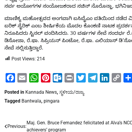
ಸರ್ವ ಆಯೋಗಗಳ ಸಂಯೋಜಕರಾದ ಸಚಿನ್ ನೊರೊನ್ಹಾ, ಭಗಿನಿಇಡೋಲಿ
ಮಾಣಿಕ್ಯ ಮಹೋತ್ಸವದ ಅಂಗವಾಗಿ ಐಸಿವೈಎಂ ವತಿಯಿಂದ ನಡೆದ ವಿವಿ
ಐರಿಕ್ ಸೈರಿಕ್ ಎಂಬ ಶೀರ್ಷಿಕೆಯ ಮೊದಲ ಕೊಂಕಣಿ ನಾಟಕ ಪ್ರದರ್
ನಿರೂಪಿದರು ಸ್ಟಿನಲ್ ವಂದಿಸಿದರು. 30 ವರ್ಷಗಳ ಸೇವೆ ಸಂದರ್ಭ ರೆ.
ಡಿಸೋಜಾ, ರೆ.ಫಾ. ಸಿಪ್ರಿಯನ್ ಪಿಂಟೋ, ರೆ.ಫಾ. ಎಲಿಯಾಸ್ ಡಿ’ಸೋಜಾ, ಮ
ಸೇವೆ ಸಲ್ಲಿಸುತ್ತಿದ್ದಾರೆ.
Post Views:
214
Facebook
Email
WhatsApp
Pinterest
Outlook.com
Print
Twitter
Telegra
Linke
Co
Li
Posted in
Kannada News
,
ಸ್ಥಳೀಯ/ರಾಜ್ಯ
Tagged
Bantwala
,
pingara
Maj. Gen. Bruce Fernandez felicitated at Alva’s NC
Post
Previous:
achievers’ program