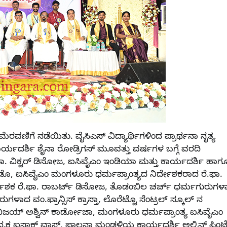
ವಣಿಗೆ ನಡೆಯಿತು. ವೈಸಿಎಸ್ ವಿದ್ಯಾರ್ಥಿಗಳಿಂದ ಪ್ರಾರ್ಥನಾ ನೃತ್ಯ
ಕಾರ್ಯದರ್ಶಿ ಶೈನಾ ರೋಡ್ರಿಗಸ್ ಮೂವತ್ತು ವರ್ಷಗಳ ಬಗ್ಗೆ ವರದಿ
. ವಿಕ್ಟರ್ ಡಿಸೋಜ, ಐಸಿವೈಎಂ ಇಂಡಿಯಾ ಮತ್ತು ಕಾರ್ಯದರ್ಶಿ ಹಾಗ
, ಐಸಿವೈಎಂ ಮಂಗಳೂರು ಧರ್ಮಪ್ರಾಂತ್ಯದ ನಿರ್ದೇಶಕರಾದ ರೆ.ಫಾ.
ದೇಶಕ ರೆ.ಫಾ. ರಾಬರ್ಟ್ ಡಿಸೋಜ, ತೊಡಂಬಿಲ ಚರ್ಚ್ ಧರ್ಮಗುರುಗಳ
ವಂ.ಫ್ರಾನ್ಸಿಸ್ ಕ್ರಾಸ್ತಾ, ಲೊರೆಟ್ಟೊ ಸೆಂಟ್ರಲ್ ಸ್ಕೂಲ್ ನ
ವಿಜಯ್ ಅಶ್ವಿನ್ ಕಾರ್ಡೋಜಾ, ಮಂಗಳೂರು ಧರ್ಮಪ್ರಾಂತ್ಯ ಐಸಿವೈಎಂ
ಕ್ಷ ಐಸಾಕ್ ವಾಸ್, ಪಾಲನಾ ಮಂಡಳಿಯ ಕಾರ್ಯದರ್ಶಿ ಅಲ್ವಿನ್ ಪಿಂ