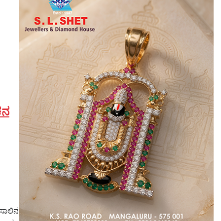
ಚನ
 ಸಾಲಿನ