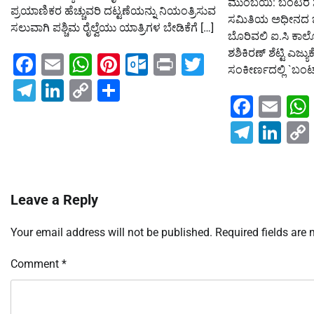
ಮುಂಬಯಿ: ಬಂಟರ ಸ
ಪ್ರಯಾಣಿಕರ ಹೆಚ್ಚುವರಿ ದಟ್ಟಣೆಯನ್ನು ನಿಯಂತ್ರಿಸುವ
ಸಮಿತಿಯ ಅಧೀನದ ಬೋ
ಸಲುವಾಗಿ ಪಶ್ಚಿಮ ರೈಲ್ವೆಯು ಯಾತ್ರಿಗಳ ಬೇಡಿಕೆಗೆ […]
ಬೊರಿವಲಿ ಐ.ಸಿ ಕಾಲ
ಶಶಿಕಿರಣ್ ಶೆಟ್ಟಿ ಎಜ್ಯುಕ
Facebook
Email
WhatsApp
Pinterest
Outlook.com
Print
Twitter
ಸಂಕೀರ್ಣದಲ್ಲಿ `ಬಂಟ್ಸ
Telegram
LinkedIn
Copy
Share
Faceb
Em
Link
Teleg
Lin
Leave a Reply
Your email address will not be published.
Required fields are
Comment
*