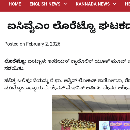
HOME
ENGLISH NEWS
KANNADA NEWS
H
ಐಸಿವೈಎಂ ಲೊರೆಟ್ಟೊ ಘಟಕದ
Posted on
February 2, 2026
ಲೊರೆಟ್ಟೊ
: ಬಂಟ್ವಾಳ: ಇಂಡಿಯನ್ ಕ್ಯಾಥೊಲಿಕ್ ಯೂತ್ ಮೂವ್ 
ನಡೆಯಿತು.
ಪವಿತ್ರ ಬಲಿಪೂಜೆಯನ್ನು ರೆ.ಫಾ. ಅಶ್ವಿನ್ ಲೋಹಿತ್ ಕಾರ್ಡೋಜಾ, ರೆವರೆಂಡ
ಮುಖ್ಯೋಪಾಧ್ಯಾಯ ರೆ. ಜೇಸನ್ ಮೋನಿಸ್ ಅರ್ಪಿಸಿ, ದೇವರ ಆಶೀ