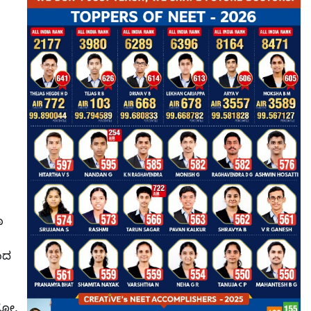
ೂ
ಾದ
ಟೋ,