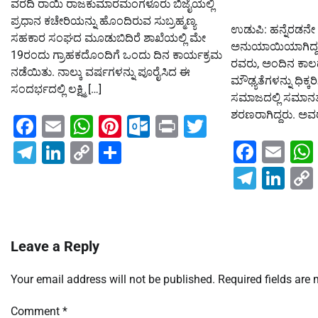
ವರದಿ ರಾಯಿ ರಾಜಕುಮಾರಮಂಗಳೂರು ಬಿಜೈಯಲ್ಲಿ
ಪ್ರಧಾನ ಕಚೇರಿಯನ್ನು ಹೊಂದಿರುವ ಸುಬ್ರಹ್ಮಣ್ಯ
ಉಡುಪಿ: ಹನ್ನೆರಡನ
ಸಹಕಾರ ಸಂಘದ ಮೂಡುಬಿದಿರೆ ಶಾಖೆಯಲ್ಲಿ ಮೇ
ಅನುಯಾಯಿಯಾಗಿದ್ದ
19ರಂದು ಗ್ರಾಹಕದೊಂದಿಗೆ ಒಂದು ದಿನ ಕಾರ್ಯಕ್ರಮ
ರವರು, ಅಂದಿನ ಕಾಲದಲ
ನಡೆಯಿತು. ನಾಲ್ಕು ವರ್ಷಗಳನ್ನು ಪೂರೈಸಿದ ಈ
ಮೌಢ್ಯತೆಗಳನ್ನು ಧಿಕ
ಸಂದರ್ಭದಲ್ಲಿ ಲಕ್ಷ್ಮಿ […]
ಸಮಾಜದಲ್ಲಿ ಸಮಾನತ
ಶರಣರಾಗಿದ್ದರು. ಅವ
Facebook
Email
WhatsApp
Pinterest
Outlook.com
Print
Twitter
Faceb
Em
Telegram
LinkedIn
Copy
Share
Link
Teleg
Lin
Leave a Reply
Your email address will not be published.
Required fields are
Comment
*