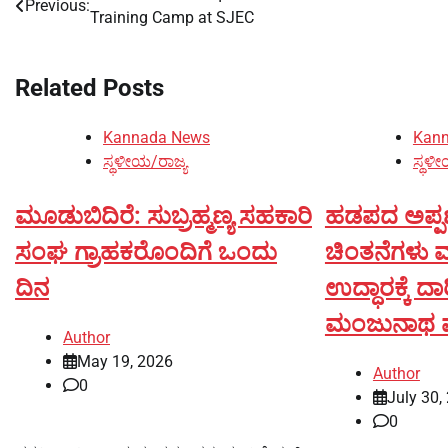
Previous:
Training Camp at SJEC
navigation
Related Posts
Kannada News
Kan
ಸ್ಥಳೀಯ/ರಾಜ್ಯ
ಸ್ಥಳೀ
ಮೂಡುಬಿದಿರೆ: ಸುಬ್ರಹ್ಮಣ್ಯ ಸಹಕಾರಿ
ಹಡಪದ ಅಪ್ಪಣ
ಸಂಘ ಗ್ರಾಹಕರೊಂದಿಗೆ ಒಂದು
ಚಿಂತನೆಗಳು
ದಿನ
ಉದ್ಧಾರಕ್ಕೆ ದ
ಮಂಜುನಾಥ ಪ
Author
May 19, 2026
Author
0
July 30,
0