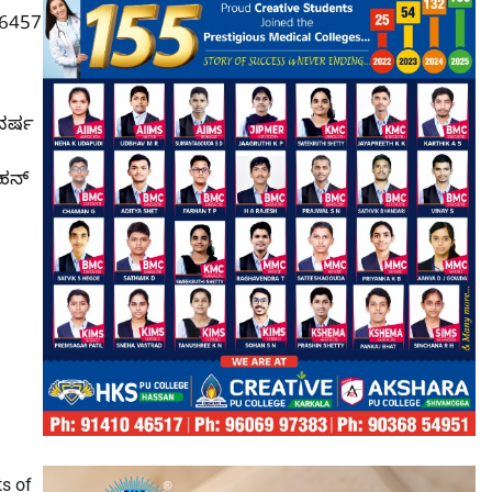
(6457
ಿವರ್ಷ
ೋಹನ್
s of