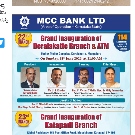
ದ್ರ
ೆದು
ನ್ನು
p
st
look.com
rint
Twitter