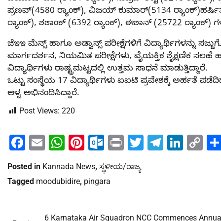
ಪ್ರಣವ್(4580 ರ‍್ಯಾಂಕ್), ವಿಜಯ್ ಕುಮಾರ್(5134 ರ‍್ಯಾಂಕ್)ಹರ್ಷಿತ
ರ‍್ಯಾಂಕ್), ಶಶಾಂಕ್ (6392 ರ‍್ಯಾಂಕ್), ಈಶಾನ್ (25722 ರ‍್ಯಾಂಕ್) ಗಳಿ
ಜೆಇಇ ಮೆನ್ಸ್ ಹಾಗೂ ಅಡ್ವಾನ್ಸ್ ಪರೀಕ್ಷೆಗಳಿಗೆ ವಿದ್ಯಾರ್ಥಿಗಳನ್ನ
ಮಾರ್ಗದರ್ಶನ, ನಿಯಮಿತ ಪರೀಕ್ಷೆಗಳು, ವೈಯಕ್ತಿಕ ಶೈಕ್ಷಣಿಕ ಸಲಹೆ ಹಾ
ವಿದ್ಯಾರ್ಥಿಗಳು ರಾಷ್ಟ್ರಮಟ್ಟದಲ್ಲಿ ಉತ್ತಮ ಸಾಧನೆ ಮಾಡುತ್ತಿದ್ದಾರೆ.
ಒಟ್ಟು ಸಂಸ್ಥೆಯ 17 ವಿದ್ಯಾರ್ಥಿಗಳು ಐಐಟಿ ಪ್ರವೇಶಕ್ಕೆ ಅರ್ಹತೆ ಪಡೆದ
ಆಳ್ವ ಅಭಿನಂದಿಸಿದ್ದಾರೆ.
Post Views:
220
Facebook
Email
WhatsApp
Pinterest
Outlook.com
Print
Twitter
Telegra
Linke
Co
Li
Posted in
Kannada News
,
ಸ್ಥಳೀಯ/ರಾಜ್ಯ
Tagged
moodubidire
,
pingara
6 Karnataka Air Squadron NCC Commences Annua
Post