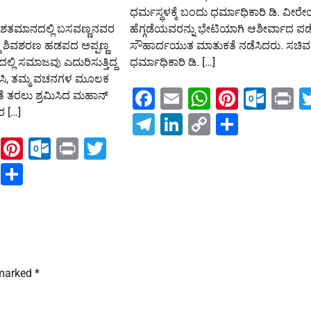
ಧರ್ಮಸ್ಥಳಕ್ಕೆ ಬಂದು ಧರ್ಮಾಧಿಕಾರಿ ಡಿ. ವೀರೇಂ
ೇ ಶತಮಾನದಲ್ಲಿ ಬಸವಣ್ಣನವರ
ಹೆಗ್ಗಡೆಯವರನ್ನು ಭೇಟಿಯಾಗಿ ಆಶೀರ್ವಾದ ಪಡ
 ಶಿವಶರಣ ಹಡಪದ ಅಪ್ಪಣ್ಣ
ಸೌಹಾರ್ದಯುತ ಮಾತುಕತೆ ನಡೆಸಿದರು. ಸಚಿವರ
್ಲಿ ಸಮಾಜವು ಎದುರಿಸುತ್ತಿದ್ದ
ಧರ್ಮಾಧಿಕಾರಿ ಡಿ. […]
್ಕರಿಸಿ, ತಮ್ಮ ವಚನಗಳ ಮೂಲಕ
Facebook
Email
WhatsAp
Pintere
Out
P
ೆ ತರಲು ಶ್ರಮಿಸಿದ ಮಹಾನ್
ರ […]
Telegram
LinkedIn
Copy
Share
Link
ook
ail
WhatsApp
Pinterest
Outlook.com
Print
Twitter
ram
kedIn
Copy
Share
Link
 marked
*