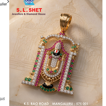
uller
್ಞಾನ