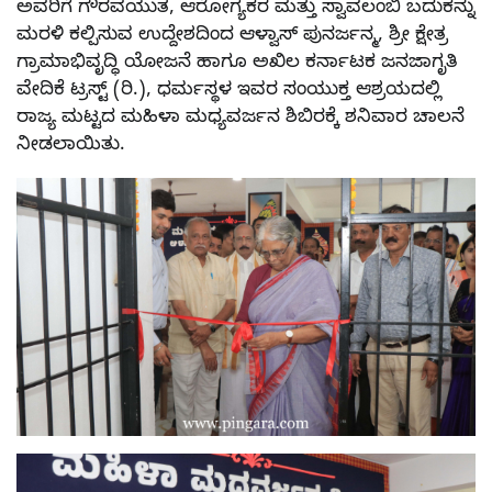
ಅವರಿಗೆ ಗೌರವಯುತ, ಆರೋಗ್ಯಕರ ಮತ್ತು ಸ್ವಾವಲಂಬಿ ಬದುಕನ್ನು
ಮರಳಿ ಕಲ್ಪಿಸುವ ಉದ್ದೇಶದಿಂದ ಆಳ್ವಾಸ್ ಪುನರ್ಜನ್ಮ, ಶ್ರೀ ಕ್ಷೇತ್ರ
ಗ್ರಾಮಾಭಿವೃದ್ಧಿ ಯೋಜನೆ ಹಾಗೂ ಅಖಿಲ ಕರ್ನಾಟಕ ಜನಜಾಗೃತಿ
ವೇದಿಕೆ ಟ್ರಸ್ಟ್ (ರಿ.), ಧರ್ಮಸ್ಥಳ ಇವರ ಸಂಯುಕ್ತ ಆಶ್ರಯದಲ್ಲಿ
ರಾಜ್ಯ ಮಟ್ಟದ ಮಹಿಳಾ ಮಧ್ಯವರ್ಜನ ಶಿಬಿರಕ್ಕೆ ಶನಿವಾರ ಚಾಲನೆ
ನೀಡಲಾಯಿತು.