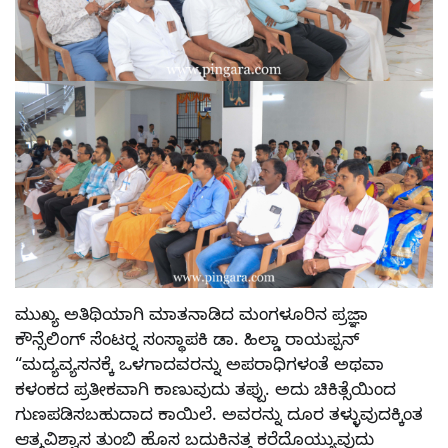
ಮುಖ್ಯ ಅತಿಥಿಯಾಗಿ ಮಾತನಾಡಿದ ಮಂಗಳೂರಿನ ಪ್ರಜ್ಞಾ
ಕೌನ್ಸೆಲಿಂಗ್ ಸೆಂಟರ್‍ನ ಸಂಸ್ಥಾಪಕಿ ಡಾ. ಹಿಲ್ಡಾ ರಾಯಪ್ಪನ್
“ಮದ್ಯವ್ಯಸನಕ್ಕೆ ಒಳಗಾದವರನ್ನು ಅಪರಾಧಿಗಳಂತೆ ಅಥವಾ
ಕಳಂಕದ ಪ್ರತೀಕವಾಗಿ ಕಾಣುವುದು ತಪ್ಪು. ಅದು ಚಿಕಿತ್ಸೆಯಿಂದ
ಗುಣಪಡಿಸಬಹುದಾದ ಕಾಯಿಲೆ. ಅವರನ್ನು ದೂರ ತಳ್ಳುವುದಕ್ಕಿಂತ
ಆತ್ಮವಿಶ್ವಾಸ ತುಂಬಿ ಹೊಸ ಬದುಕಿನತ್ತ ಕರೆದೊಯ್ಯುವುದು