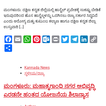
ಮಂಗಳೂರು: ದಕ್ಷಿಣ ಕನ್ನಡ ಜಿಲ್ಲೆಯಲ್ಲಿ ಹಾಸ್ಟೆಲ್ ಪ್ರವೇಶಕ್ಕೆ ಸಾಕಷ್ಟು ಬೇಡಿಕೆ
ಇರುವುದರಿಂದ ಹೊಸ ಹಾಸ್ಟೆಲ್ಗಳನ್ನು ಒದಗಿಸಲು ರಾಜ್ಯ ಸರ್ಕಾರ ಸಿದ್ಧವಿದೆ
ಎಂದು ಆರೋಗ್ಯ ಮತ್ತು ಕುಟುಂಬ ಕಲ್ಯಾಣ ಹಾಗೂ ದಕ್ಷಿಣ ಕನ್ನಡ ಜಿಲ್ಲಾ
ಉಸ್ತುವಾರಿ […]
Facebook
Email
WhatsApp
Pinterest
Outlook.com
Print
Twitter
Telegra
Linke
Co
Li
Share
Kannada News
ಸ್ಥಳೀಯ/ರಾಜ್ಯ
ಮಂಗಳೂರು: ಮಹಾತ್ಮಗಾಂಧಿ ನಗರ ಅಭಿವೃದ್ಧಿ
ಎರಡನೇ ಹಂತದ ಯೋಜನೆಯ ಶಿಲಾನ್ಯಾಸ