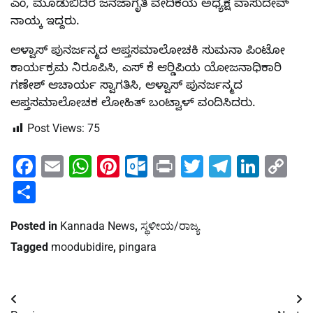
ಎಂ, ಮೂಡುಬಿದಿರೆ ಜನಜಾಗೃತಿ ವೇದಿಕೆಯ ಅಧ್ಯಕ್ಷ ವಾಸುದೇವ್
ನಾಯ್ಕ ಇದ್ದರು.
ಆಳ್ವಾಸ್ ಪುನರ್ಜನ್ಮದ ಆಪ್ತಸಮಾಲೋಚಕಿ ಸುಮನಾ ಪಿಂಟೋ
ಕಾರ್ಯಕ್ರಮ ನಿರೂಪಿಸಿ, ಎಸ್‍ ಕೆ ಆರ್‍ಡಿಪಿಯ ಯೋಜನಾಧಿಕಾರಿ
ಗಣೇಶ್ ಆಚಾರ್ಯ ಸ್ವಾಗತಿಸಿ, ಆಳ್ವಾಸ್ ಪುನರ್ಜನ್ಮದ
ಆಪ್ತಸಮಾಲೋಚಕ ಲೋಹಿತ್ ಬಂಟ್ವಾಳ್ ವಂದಿಸಿದರು.
Post Views:
75
Facebook
Email
WhatsApp
Pinterest
Outlook.com
Print
Twitter
Telegra
Linke
Co
Li
Share
Posted in
Kannada News
,
ಸ್ಥಳೀಯ/ರಾಜ್ಯ
Tagged
moodubidire
,
pingara
Post