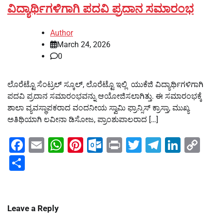
ವಿದ್ಯಾರ್ಥಿಗಳಿಗಾಗಿ ಪದವಿ ಪ್ರದಾನ ಸಮಾರಂಭ
Author
March 24, 2026
0
ಲೊರೆಟ್ಟೊ ಸೆಂಟ್ರಲ್ ಸ್ಕೂಲ್, ಲೊರೆಟ್ಟೊ ಇಲ್ಲಿ ‌ ಯುಕೆಜಿ ವಿದ್ಯಾರ್ಥಿಗಳಿಗಾಗಿ
ಪದವಿ ಪ್ರದಾನ ಸಮಾರಂಭವನ್ನು ಆಯೋಜಿಸಲಾಗಿತ್ತು. ಈ ಸಮಾರಂಭಕ್ಕೆ
ಶಾಲಾ ವ್ಯವಸ್ಥಾಪಕರಾದ ವಂದನೀಯ ಸ್ವಾಮಿ ಫ್ರಾನ್ಸಿಸ್ ಕ್ರಾಸ್ತಾ, ಮುಖ್ಯ
ಅತಿಥಿಯಾಗಿ ಲವೀನಾ ಡಿಸೋಜ, ಪ್ರಾಂಶುಪಾಲರಾದ […]
Facebook
Email
WhatsApp
Pinterest
Outlook.com
Print
Twitter
Telegra
Linke
Co
Li
Share
Leave a Reply