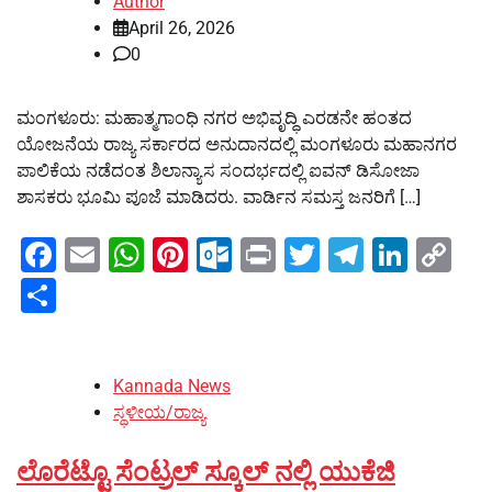
Author
April 26, 2026
0
ಮಂಗಳೂರು: ಮಹಾತ್ಮಗಾಂಧಿ ನಗರ ಅಭಿವೃದ್ಧಿ ಎರಡನೇ ಹಂತದ
ಯೋಜನೆಯ ರಾಜ್ಯ ಸರ್ಕಾರದ ಅನುದಾನದಲ್ಲಿ ಮಂಗಳೂರು ಮಹಾನಗರ
ಪಾಲಿಕೆಯ ನಡೆದಂತ ಶಿಲಾನ್ಯಾಸ ಸಂದರ್ಭದಲ್ಲಿ ಐವನ್ ಡಿಸೋಜಾ
ಶಾಸಕರು ಭೂಮಿ ಪೂಜೆ ಮಾಡಿದರು. ವಾರ್ಡಿನ ಸಮಸ್ತ ಜನರಿಗೆ […]
Facebook
Email
WhatsApp
Pinterest
Outlook.com
Print
Twitter
Telegra
Linke
Co
Li
Share
Kannada News
ಸ್ಥಳೀಯ/ರಾಜ್ಯ
ಲೊರೆಟ್ಟೊ ಸೆಂಟ್ರಲ್ ಸ್ಕೂಲ್ ನಲ್ಲಿ ಯುಕೆಜಿ