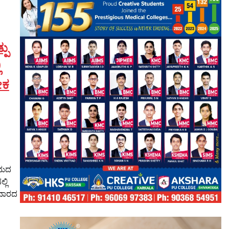
ಪು
ಿ
ೇಕ
ರಾಮದ
್ಲಿ
ವಾರದ