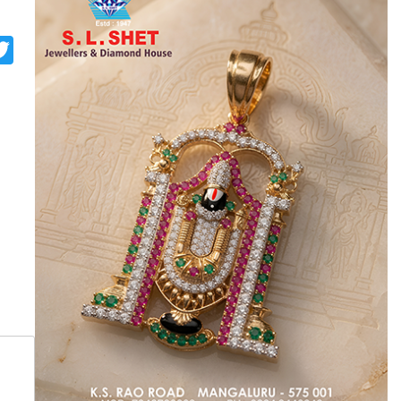
p
st
look.com
rint
Twitter