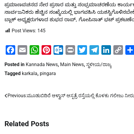
ಪ್ರಮಾಣವಚನದ ನೇರ ಪ್ರಸಾರ ಮತ್ತು ಸಂಭ್ರಮಾಚರಣೆಯ ಕಾರ್ಯಕ್ರಮ
ಸಾರ್ವಜನಿಕರು ಹೆಚ್ಚಿನ ಸಂಖ್ಯೆಯಲ್ಲಿ ಭಾಗವಹಿಸಿ ಯಶಸ್ವಿಗೊಳಿ
ಬ್ಲಾಕ್ ಅಧ್ಯಕ್ಷರುಗಳಾದ ಶುಭದ ರಾವ್, ಗೋಪಿನಾತ್ ಭಟ್ ಪ್ರಕಟಣೆಯಲ್ಲ
Post Views:
145
Facebook
Email
WhatsApp
Pinterest
Outlook.com
Print
Twitter
Telegra
Linke
Co
Li
Posted in
Kannada News
,
Main News
,
ಸ್ಥಳೀಯ/ರಾಜ್ಯ
Tagged
karkala
,
pingara
Previous:
ಮೂಡುಬಿದಿರೆ ಆಳ್ವಾಸ್ ಆಸ್ಪತ್ರೆ ರಸ್ತೆಯಲ್ಲಿ ಕೊಳಕು ಗಲೀಜು ನೀರ
Post
navigation
Related Posts