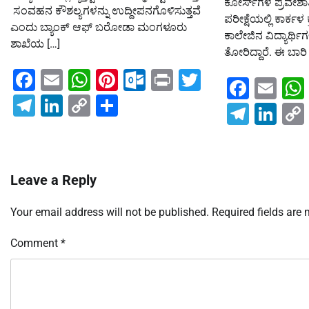
ಕೋರ್ಸ್‍ಗಳ ಪ್ರವೇಶಾತ
ಸಂವಹನ ಕೌಶಲ್ಯಗಳನ್ನು ಉದ್ದೀಪನಗೊಳಿಸುತ್ತವೆ
ಪರೀಕ್ಷೆಯಲ್ಲಿ ಕಾರ್ಕಳ 
ಎಂದು ಬ್ಯಾಂಕ್ ಆಫ್ ಬರೋಡಾ ಮಂಗಳೂರು
ಕಾಲೇಜಿನ ವಿದ್ಯಾರ್ಥಿ
ಶಾಖೆಯ […]
ತೋರಿದ್ದಾರೆ. ಈ ಬಾರಿ 
Facebook
Email
WhatsApp
Pinterest
Outlook.com
Print
Twitter
Faceb
Em
Telegram
LinkedIn
Copy
Share
Teleg
Lin
Link
Leave a Reply
Your email address will not be published.
Required fields are
Comment
*