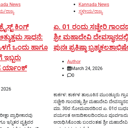
nada News
Kannada News
ಯ/ರಾಜ್ಯ
ಸ್ಥಳೀಯ/ರಾಜ್ಯ
್ರೈಸ್ಟ್ ಕಿಂಗ್
ಏ. 01 ರಂದು ಸಚ್ಚೇರಿ ಗಾಂದಡ್
ಅತ್ಯುತ್ತಮ ಸಾಧನೆ:
ಶ್ರೀ ಮಹಾದೇವಿ ದೇವಸ್ಥಾನದಲ್ಲ
 ಒಳಗೆ ಒಂದು ಹಾಗೂ
ಪುನಃ ಪ್ರತಿಷ್ಠಾ ಬ್ರಹ್ಮಕಲಶಾಭಿಷ
 ಇಬ್ಬರು
Author
ಗೆ ರ್ಯಾಂಕ್
March 24, 2026
0
, 2026
ಕಾರ್ಕಳ: ಕಾರ್ಕಳ ತಾಲೂಕಿನ ಮುಂಡ್ಕೂರು ಗ್
ಸಚ್ಚೇರಿ ಗಾಂದಡ್ಪು ಶ್ರೀ ಮಹಾದೇವಿ ದೇವಸ್ಥಾನದಲ
ಮಾ. 30ರ ಸೋಮವಾರದಿಂದ ಏ. 01ರ ಬುಧ
ೀಕ್ಷಾ ಪ್ರಾಧೀಕಾರವು
ಪರ್ಯಂತ ಅನಾದಿಕಾಲದಿಂದಲೂ ಪೂರ್ವಜರು
 ಇನ್ನಿತರ ವೃತ್ತಿಪರ
ಆರಾಧಿಸಿಕೊಂಡು ಬಂದಂತಹ ಶ್ರೀ ಮಹಾದೇವಿ