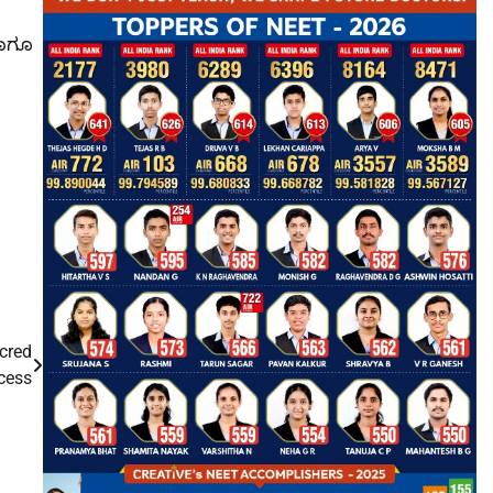
ಹಾಗೂ
acred
cess