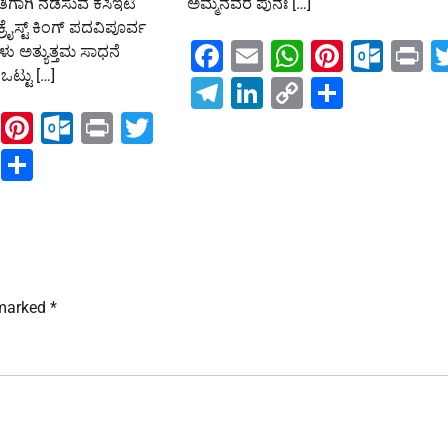
ಿಗಾಗಿ ನಡೆಸುವ ಕೆಸಿಇಟಿ
ಅಮ್ಮನವರ ಪುನಃ […]
ಕ್ರೈಸ್ಟ್ ಕಿಂಗ್ ಪದವಿಪೂರ್ವ
Facebook
Email
WhatsAp
Pintere
Out
P
ಗಳು ಅತ್ಯುತ್ತಮ ಸಾಧನೆ
ಒಟ್ಟು […]
Telegram
LinkedIn
Copy
Share
Link
ook
ail
WhatsApp
Pinterest
Outlook.com
Print
Twitter
ram
kedIn
Copy
Share
Link
 marked
*