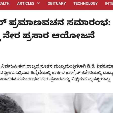
EALTH
ARTICLES
OBITUARY
TECHNOLOGY
INT
ುಮಾರ್ ಪ್ರಮಾಣವಚನ ಸಮಾರಂಭ:
್ಲಿ ನೇರ ಪ್ರಸಾರ ಆಯೋಜನೆ
ಾರಿ ನಿರ್ವಹಿಸಿ ಈಗ ರಾಜ್ಯದ ನೂತನ ಮುಖ್ಯಮಂತ್ರಿಗಳಾಗಿ ಡಿ.ಕೆ. ಶಿವಕುಮ
ಸುತ್ತಿರುವ ಹಿನ್ನೆಲೆಯಲ್ಲಿ ಕಾರ್ಕಳ ಕಾಂಗ್ರೆಸ್ ಕಚೇರಿಯಲ್ಲಿ ಮದ್ಯಾ
್ರಮಾಣವಚನ ಸಮಾರಂಭದ ನೇರ ಪ್ರಸಾರವನ್ನು ವೀಕ್ಷಿಸುವ ವ್ಯವಸ್ಥೆಯನ್ನು