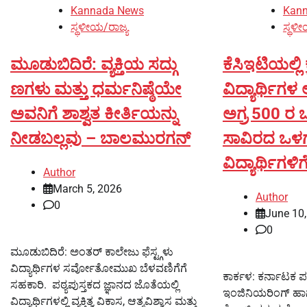
Kannada News
Kan
ಸ್ಥಳೀಯ/ರಾಜ್ಯ
ಸ್ಥಳೀ
ಮೂಡುಬಿದಿರೆ: ವ್ಯಕ್ತಿಯ ಸದ್ಗು
ಕೆಸಿಇಟಿಯಲ್ಲಿ ಕ
ಣಗಳು ಮತ್ತು ಧರ್ಮನಿಷ್ಠೆಯೇ
ವಿದ್ಯಾರ್ಥಿಗಳ 
ಅವನಿಗೆ ಶಾಶ್ವತ ಕೀರ್ತಿಯನ್ನು
ಅಗ್ರ 500 ರ
ನೀಡಬಲ್ಲವು – ಬಾಲಮುರಗನ್
ಸಾವಿರದ ಒಳಗೆ
ವಿದ್ಯಾರ್ಥಿಗಳಿ
Author
March 5, 2026
Author
0
June 10
0
ಮೂಡುಬಿದಿರೆ: ಅಂತರ್ ಕಾಲೇಜು ಫೆಸ್ಟ್ಗಳು
ವಿದ್ಯಾರ್ಥಿಗಳ ಸರ್ವೋತೋಮುಖ ಬೆಳವಣಿಗೆಗೆ
ಕಾರ್ಕಳ: ಕರ್ನಾಟಕ ಪರ
ಸಹಕಾರಿ. ಪಠ್ಯಪುಸ್ತಕದ ಜ್ಞಾನದ ಜೊತೆಯಲ್ಲಿ
ಇಂಜಿನಿಯರಿಂಗ್ ಹಾಗೂ
ವಿದ್ಯಾರ್ಥಿಗಳಲ್ಲಿ ವ್ಯಕ್ತಿತ್ವ ವಿಕಾಸ, ಆತ್ಮವಿಶ್ವಾಸ ಮತ್ತು