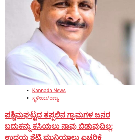
Kannada News
ಸ್ಥಳೀಯ/ರಾಜ್ಯ
ಪಶ್ಚಿಮಘಟ್ಟದ ತಪ್ಪಲಿನ ಗ್ರಾಮಗಳ ಜನರ
ಬದುಕನ್ನು ಕಸಿಯಲು ನಾವು ಬಿಡುವುದಿಲ್ಲ:
ಉದಯ ಶೆಟ್ಟಿ ಮುನಿಯಾಲು ಎಚ್ಚರಿಕೆ