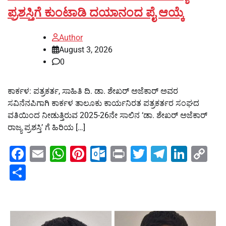
ಪ್ರಶಸ್ತಿಗೆ ಕುಂಟಾಡಿ ದಯಾನಂದ ಪೈ ಆಯ್ಕೆ
Author
August 3, 2026
0
ಕಾರ್ಕಳ: ಪತ್ರಕರ್ತ, ಸಾಹಿತಿ ದಿ. ಡಾ. ಶೇಖರ್ ಅಜೆಕಾರ್ ಅವರ
ಸವಿನೆನಪಿಗಾಗಿ ಕಾರ್ಕಳ ತಾಲೂಕು ಕಾರ್ಯನಿರತ ಪತ್ರಕರ್ತರ ಸಂಘದ
ವತಿಯಿಂದ ನೀಡುತ್ತಿರುವ 2025-26ನೇ ಸಾಲಿನ ‘ಡಾ. ಶೇಖರ್ ಅಜೆಕಾರ್
ರಾಜ್ಯ ಪ್ರಶಸ್ತಿ’ ಗೆ ಹಿರಿಯ […]
Facebook
Email
WhatsApp
Pinterest
Outlook.com
Print
Twitter
Telegra
Linke
Co
Li
Share