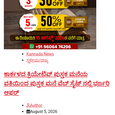
Kannada News
ಸ್ಥಳೀಯ/ರಾಜ್ಯ
ಕಾರ್ಕಳದ ಕ್ರಿಯೇಟಿವ್ ಪುಸ್ತಕ ಮನೆಯ
ವತಿಯಿಂದ ಪುಸ್ತಕ ಮನೆ ವೆಬ್ ಸೈಟ್ ನಲ್ಲಿ ಭರ್ಜರಿ
ಆಫರ್
Author
August 5, 2026