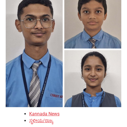
Kannada News
ಸ್ಥಳೀಯ/ರಾಜ್ಯ