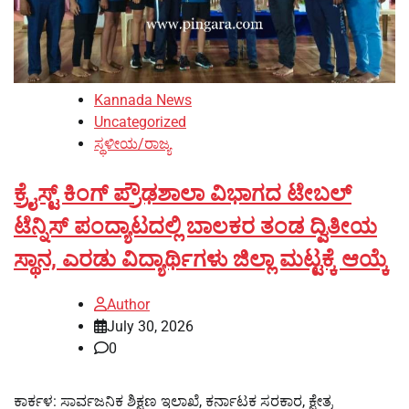
Kannada News
Uncategorized
ಸ್ಥಳೀಯ/ರಾಜ್ಯ
ಕ್ರೈಸ್ಟ್ ಕಿಂಗ್ ಪ್ರೌಢಶಾಲಾ ವಿಭಾಗದ ಟೇಬಲ್
ಟೆನ್ನಿಸ್ ಪಂದ್ಯಾಟದಲ್ಲಿ ಬಾಲಕರ ತಂಡ ದ್ವಿತೀಯ
ಸ್ಥಾನ, ಎರಡು ವಿದ್ಯಾರ್ಥಿಗಳು ಜಿಲ್ಲಾ ಮಟ್ಟಕ್ಕೆ ಆಯ್ಕೆ
Author
July 30, 2026
0
ಕಾರ್ಕಳ: ಸಾರ್ವಜನಿಕ ಶಿಕ್ಷಣ ಇಲಾಖೆ, ಕರ್ನಾಟಕ ಸರಕಾರ, ಕ್ಷೇತ್ರ