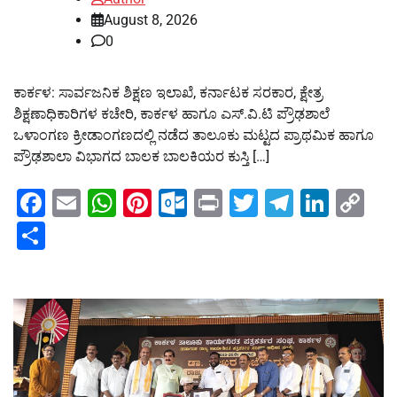
August 8, 2026
0
ಕಾರ್ಕಳ: ಸಾರ್ವಜನಿಕ ಶಿಕ್ಷಣ ಇಲಾಖೆ, ಕರ್ನಾಟಕ ಸರಕಾರ, ಕ್ಷೇತ್ರ
ಶಿಕ್ಷಣಾಧಿಕಾರಿಗಳ ಕಚೇರಿ, ಕಾರ್ಕಳ ಹಾಗೂ ಎಸ್.ವಿ.ಟಿ ಪ್ರೌಢಶಾಲೆ
ಒಳಾಂಗಣ ಕ್ರೀಡಾಂಗಣದಲ್ಲಿ ನಡೆದ ತಾಲೂಕು ಮಟ್ಟದ ಪ್ರಾಥಮಿಕ ಹಾಗೂ
ಪ್ರೌಢಶಾಲಾ ವಿಭಾಗದ ಬಾಲಕ ಬಾಲಕಿಯರ ಕುಸ್ತಿ […]
Facebook
Email
WhatsApp
Pinterest
Outlook.com
Print
Twitter
Telegra
Linke
Co
Li
Share