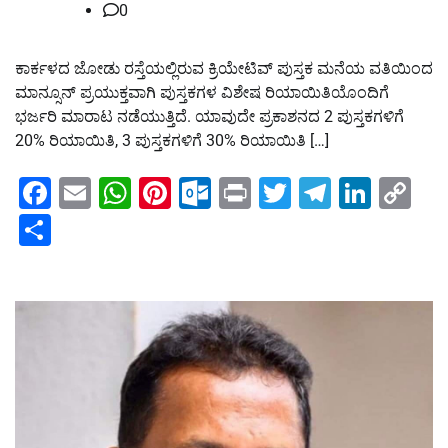
0
ಕಾರ್ಕಳದ ಜೋಡು ರಸ್ತೆಯಲ್ಲಿರುವ ಕ್ರಿಯೇಟಿವ್ ಪುಸ್ತಕ ಮನೆಯ ವತಿಯಿಂದ
ಮಾನ್ಸೂನ್ ಪ್ರಯುಕ್ತವಾಗಿ ಪುಸ್ತಕಗಳ ವಿಶೇಷ ರಿಯಾಯಿತಿಯೊಂದಿಗೆ
ಭರ್ಜರಿ ಮಾರಾಟ ನಡೆಯುತ್ತಿದೆ. ಯಾವುದೇ ಪ್ರಕಾಶನದ 2 ಪುಸ್ತಕಗಳಿಗೆ
20% ರಿಯಾಯಿತಿ, 3 ಪುಸ್ತಕಗಳಿಗೆ 30% ರಿಯಾಯಿತಿ […]
Facebook
Email
WhatsApp
Pinterest
Outlook.com
Print
Twitter
Telegra
Linke
Co
Li
Share