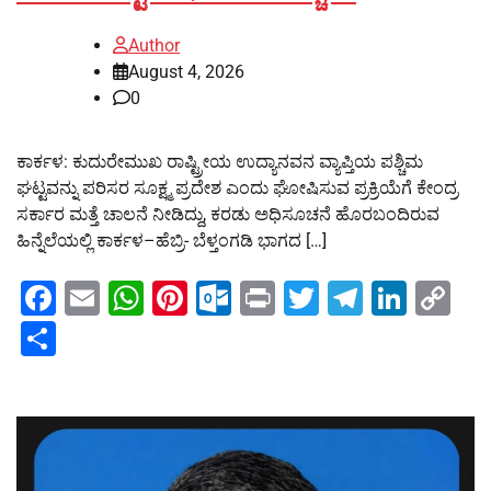
Author
August 4, 2026
0
ಕಾರ್ಕಳ: ಕುದುರೇಮುಖ ರಾಷ್ಟ್ರೀಯ ಉದ್ಯಾನವನ ವ್ಯಾಪ್ತಿಯ ಪಶ್ಚಿಮ
ಘಟ್ಟವನ್ನು ಪರಿಸರ ಸೂಕ್ಷ್ಮ ಪ್ರದೇಶ ಎಂದು ಘೋಷಿಸುವ ಪ್ರಕ್ರಿಯೆಗೆ ಕೇಂದ್ರ
ಸರ್ಕಾರ ಮತ್ತೆ ಚಾಲನೆ ನೀಡಿದ್ದು, ಕರಡು ಅಧಿಸೂಚನೆ ಹೊರಬಂದಿರುವ
ಹಿನ್ನೆಲೆಯಲ್ಲಿ ಕಾರ್ಕಳ–ಹೆಬ್ರಿ- ಬೆಳ್ತಂಗಡಿ ಭಾಗದ […]
Facebook
Email
WhatsApp
Pinterest
Outlook.com
Print
Twitter
Telegra
Linke
Co
Li
Share