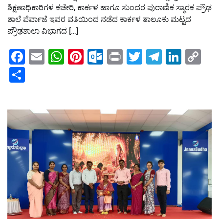
ಶಿಕ್ಷಣಾಧಿಕಾರಿಗಳ ಕಚೇರಿ, ಕಾರ್ಕಳ ಹಾಗೂ ಸುಂದರ ಪುರಾಣಿಕ ಸ್ಮಾರಕ ಪ್ರೌಢ
ಶಾಲೆ ಪೆರ್ವಾಜೆ ಇವರ ವತಿಯಿಂದ ನಡೆದ ಕಾರ್ಕಳ ತಾಲೂಕು ಮಟ್ಟದ
ಪ್ರೌಢಶಾಲಾ ವಿಭಾಗದ […]
Facebook
Email
WhatsApp
Pinterest
Outlook.com
Print
Twitter
Telegra
Linke
Co
Li
Share