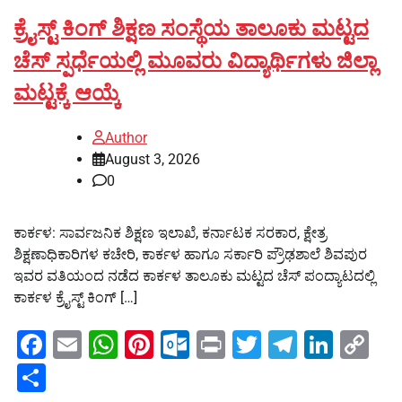
ಕ್ರೈಸ್ಟ್ ಕಿಂಗ್ ಶಿಕ್ಷಣ ಸಂಸ್ಥೆಯ ತಾಲೂಕು ಮಟ್ಟದ
ಚೆಸ್ ಸ್ಪರ್ಧೆಯಲ್ಲಿ ಮೂವರು ವಿದ್ಯಾರ್ಥಿಗಳು ಜಿಲ್ಲಾ
ಮಟ್ಟಕ್ಕೆ ಆಯ್ಕೆ
Author
August 3, 2026
0
ಕಾರ್ಕಳ: ಸಾರ್ವಜನಿಕ ಶಿಕ್ಷಣ ಇಲಾಖೆ, ಕರ್ನಾಟಕ ಸರಕಾರ, ಕ್ಷೇತ್ರ
ಶಿಕ್ಷಣಾಧಿಕಾರಿಗಳ ಕಚೇರಿ, ಕಾರ್ಕಳ ಹಾಗೂ ಸರ್ಕಾರಿ ಪ್ರೌಢಶಾಲೆ ಶಿವಪುರ
ಇವರ ವತಿಯಂದ ನಡೆದ ಕಾರ್ಕಳ ತಾಲೂಕು ಮಟ್ಟದ ಚೆಸ್ ಪಂದ್ಯಾಟದಲ್ಲಿ
ಕಾರ್ಕಳ ಕ್ರೈಸ್ಟ್ ಕಿಂಗ್ […]
Facebook
Email
WhatsApp
Pinterest
Outlook.com
Print
Twitter
Telegra
Linke
Co
Li
Share