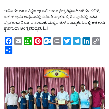
ಅಜೆಕಾರು: ಶಾಲಾ ಶಿಕ್ಷಣ ಇಲಾಖೆ ಹಾಗೂ ಕ್ಷೇತ್ರ ಶಿಕ್ಷಣಾಧಿಕಾರಿಗಳ ಕಚೇರಿ,
ಕಾರ್ಕಳ ಇವರ ಆಶ್ರಯದಲ್ಲಿ ಸರಕಾರಿ ಪ್ರೌಢಶಾಲೆ, ಶಿವಪುರದಲ್ಲಿ ನಡೆದ
ಪ್ರೌಢಶಾಲಾ ವಿಭಾಗದ ತಾಲೂಕು ಮಟ್ಟದ ಚೆಸ್ ಪಂದ್ಯಾಕೂಟದಲ್ಲಿ ಅಜೆಕಾರು
ಜ್ಞಾನಸುಧಾ ಆಂಗ್ಲ ಮಾಧ್ಯಮ […]
Facebook
Email
WhatsApp
Pinterest
Outlook.com
Print
Twitter
Telegra
Linke
Co
Li
Share