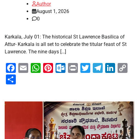
Author
August 1, 2026
0
Karkala, July 01: The historical St Lawrence Basilica of
Attur- Karkala is all set to celebrate the titular feast of St
Lawrence. The nine days […]
Facebook
Email
WhatsApp
Pinterest
Outlook.com
Print
Twitter
Telegra
Linke
Co
Li
Share