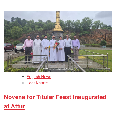
English News
Local/state
Novena for Titular Feast Inaugurated
at Attur