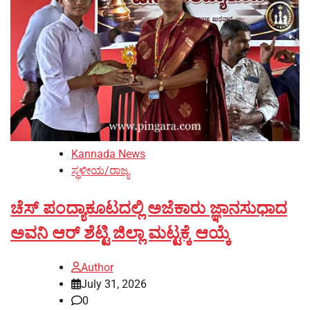
Kannada News
ಸ್ಥಳೀಯ/ರಾಜ್ಯ
ಚೆಸ್ ಪಂದ್ಯಾಕೂಟದಲ್ಲಿ ಅಜೆಕಾರು ಜ್ಞಾನಸುಧಾದ
ಅವನಿ ಆರ್ ಶೆಟ್ಟಿ ಜಿಲ್ಲಾ ಮಟ್ಟಕ್ಕೆ ಆಯ್ಕೆ
Author
July 31, 2026
0