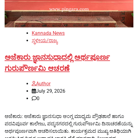
Kannada News
ಸ್ಥಳೀಯ/ರಾಜ್ಯ
ಅಜೆಕಾರು ಜ್ಞಾನಸುಧಾದಲ್ಲಿ ಅರ್ಥಪೂರ್ಣ
ಗುರುಪೌರ್ಣಮಿ ಆಚರಣೆ
Author
July 29, 2026
0
ಅಜೆಕಾರು: ಅಜೆಕಾರು ಜ್ಞಾನಸುಧಾ ಆಂಗ್ಲ ಮಾಧ್ಯಮ ಪ್ರೌಢಶಾಲೆ ಹಾಗೂ
ಪದವಿಪೂರ್ವ ಕಾಲೇಜು, ಪದ್ಮನಗರದಲ್ಲಿ ಗುರುಪೌರ್ಣಮಿ ದಿನಾಚರಣೆಯನ್ನು
ಅರ್ಥಪೂರ್ಣವಾಗಿ ಆಚರಿಸಲಾಯಿತು. ಕಾರ್ಯಕ್ರಮದ ಮುಖ್ಯ ಅತಿಥಿಯಾಗಿ