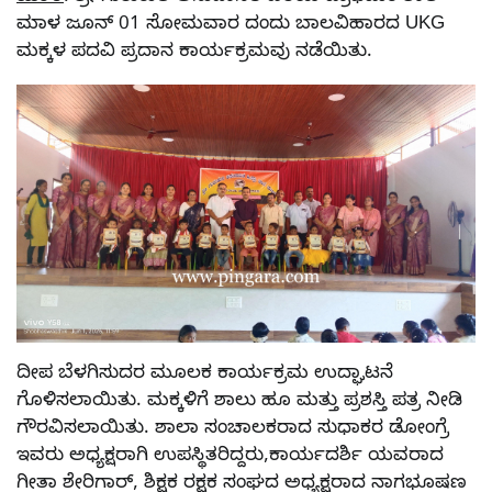
ಮಾಳ ಜೂನ್ 01 ಸೋಮವಾರ ದಂದು ಬಾಲವಿಹಾರದ UKG
ಮಕ್ಕಳ ಪದವಿ ಪ್ರದಾನ ಕಾರ್ಯಕ್ರಮವು ನಡೆಯಿತು.
ದೀಪ ಬೆಳಗಿಸುದರ ಮೂಲಕ ಕಾರ್ಯಕ್ರಮ ಉದ್ಘಾಟನೆ
ಗೊಳಿಸಲಾಯಿತು. ಮಕ್ಕಳಿಗೆ ಶಾಲು ಹೂ ಮತ್ತು ಪ್ರಶಸ್ತಿ ಪತ್ರ ನೀಡಿ
ಗೌರವಿಸಲಾಯಿತು. ಶಾಲಾ ಸಂಚಾಲಕರಾದ ಸುಧಾಕರ ಡೋಂಗ್ರೆ
ಇವರು ಅಧ್ಯಕ್ಷರಾಗಿ ಉಪಸ್ಥಿತರಿದ್ದರು,ಕಾರ್ಯದರ್ಶಿ ಯವರಾದ
ಗೀತಾ ಶೇರಿಗಾರ್, ಶಿಕ್ಷಕ ರಕ್ಷಕ ಸಂಘದ ಅಧ್ಯಕ್ಷರಾದ ನಾಗಭೂಷಣ