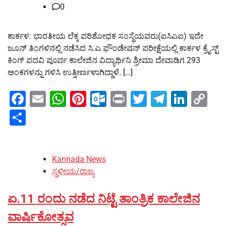
0
ಕಾರ್ಕಳ: ಭಾರತೀಯ ಲೆಕ್ಕ ಪರಿಶೋಧಕ ಸಂಸ್ಥೆಯವರು(ಐಸಿಎಐ) ಇದೇ
ಜೂನ್ ತಿಂಗಳಿನಲ್ಲಿ ನಡೆಸಿದ ಸಿ.ಎ ಫೌಂಡೇಷನ್ ಪರೀಕ್ಷೆಯಲ್ಲಿ ಕಾರ್ಕಳ ಕ್ರೈಸ್ಟ್
ಕಿಂಗ್ ಪದವಿ ಪೂರ್ವ ಕಾಲೇಜಿನ ವಿದ್ಯಾರ್ಥಿನಿ ಶ್ರೀಮಾ ದೇವಾಡಿಗ 293
ಅಂಕಗಳನ್ನು ಗಳಿಸಿ ಉತ್ತೀರ್ಣಳಾಗಿದ್ದಾಳೆ. […]
Facebook
Email
WhatsApp
Pinterest
Outlook.com
Print
Twitter
Telegra
Linke
Co
Li
Share
Kannada News
ಸ್ಥಳೀಯ/ರಾಜ್ಯ
ಏ.11 ರಂದು ನಡೆದ ನಿಟ್ಟೆ ತಾಂತ್ರಿಕ ಕಾಲೇಜಿನ
ವಾರ್ಷಿಕೋತ್ಸವ