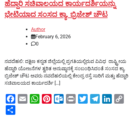
ಹೆದ್ದಾರಿ ಸಚಿವಾಲಯದ ಕಾರ್ಯದರ್ಶಿಯನ್ನು
ಭೇಟಿಯಾದ ಸಂಸದ ಕ್ಯಾ. ಬ್ರಿಜೇಶ್‌ ಚೌಟ
Author
February 6, 2026
0
ನವದೆಹಲಿ: ದಕ್ಷಿಣ ಕನ್ನಡ ಜಿಲ್ಲೆಯಲ್ಲಿ ಪ್ರಗತಿಯಲ್ಲಿರುವ ವಿವಿಧ ರಾಷ್ಟ್ರೀಯ
ಹೆದ್ದಾರಿ ಯೋಜನೆಗಳ ತ್ವರಿತ ಅನುಷ್ಠಾನಕ್ಕೆ ಸಂಬಂಧಿಸಿದಂತೆ ಸಂಸದ ಕ್ಯಾ.
ಬ್ರಿಜೇಶ್‌ ಚೌಟ ಅವರು ನವದೆಹಲಿಯಲ್ಲಿ ಕೇಂದ್ರ ರಸ್ತೆ ಸಾರಿಗೆ ಮತ್ತು ಹೆದ್ದಾರಿ
ಸಚಿವಾಲಯದ ಕಾರ್ಯದರ್ಶಿ […]
Facebook
Email
WhatsApp
Pinterest
Outlook.com
Print
Twitter
Telegra
Linke
Co
Li
Share