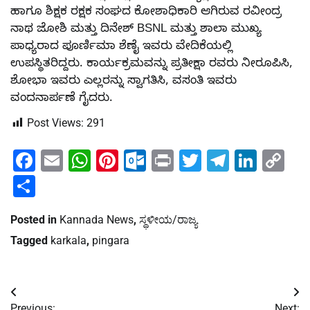
ಹಾಗೂ ಶಿಕ್ಷಕ ರಕ್ಷಕ ಸಂಘದ ಕೋಶಾಧಿಕಾರಿ ಆಗಿರುವ ರವೀಂದ್ರ
ನಾಥ ಜೋಶಿ ಮತ್ತು ದಿನೇಶ್ BSNL ಮತ್ತು ಶಾಲಾ ಮುಖ್ಯ
ಪಾಧ್ಯರಾದ ಪೂರ್ಣಿಮಾ ಶೆಣೈ ಇವರು ವೇದಿಕೆಯಲ್ಲಿ
ಉಪಸ್ಥಿತರಿದ್ದರು. ಕಾರ್ಯಕ್ರಮವನ್ನು ಪ್ರತೀಕ್ಷಾ ರವರು ನೀರೂಪಿಸಿ,
ಶೋಭಾ ಇವರು ಎಲ್ಲರನ್ನು ಸ್ವಾಗತಿಸಿ, ವಸಂತಿ ಇವರು
ವಂದನಾರ್ಪಣೆ ಗೈದರು.
Post Views:
291
Facebook
Email
WhatsApp
Pinterest
Outlook.com
Print
Twitter
Telegra
Linke
Co
Li
Share
Posted in
Kannada News
,
ಸ್ಥಳೀಯ/ರಾಜ್ಯ
Tagged
karkala
,
pingara
Post
Previous:
Next: