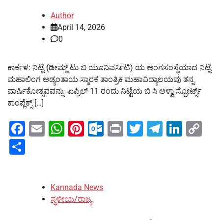
Author
April 14, 2026
0
ಕಾರ್ಕಳ: ನಿಟ್ಟೆ (ಡೀಮ್ಡ್ ಟು ಬಿ ಯೂನಿವರ್ಸಿಟಿ) ಯ ಅಂಗಸಂಸ್ಥೆಯಾದ ನಿಟ್ಟೆ
ಮಹಾಲಿಂಗ ಅಡ್ಯಂತಾಯ ಸ್ಮಾರಕ ತಾಂತ್ರಿಕ ಮಹಾವಿದ್ಯಾಲಯವು ತನ್ನ
ವಾರ್ಷಿಕೋತ್ಸವವನ್ನು ಏಪ್ರಿಲ್ 11 ರಂದು ನಿಟ್ಟೆಯ ಬಿ ಸಿ ಆಳ್ವಾ ಸ್ಪೋರ್ಟ್ಸ್
ಕಾಂಪ್ಲೆಕ್ಸ್ […]
Facebook
Email
WhatsApp
Pinterest
Outlook.com
Print
Twitter
Telegra
Linke
Co
Li
Share
Kannada News
ಸ್ಥಳೀಯ/ರಾಜ್ಯ