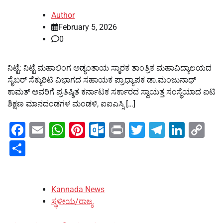
Author
February 5, 2026
0
ನಿಟ್ಟೆ: ನಿಟ್ಟೆ ಮಹಾಲಿಂಗ ಅಡ್ಯಂತಾಯ ಸ್ಮಾರಕ ತಾಂತ್ರಿಕ ಮಹಾವಿದ್ಯಾಲಯದ
ಸೈಬರ್ ಸೆಕ್ಯುರಿಟಿ ವಿಭಾಗದ ಸಹಾಯಕ ಪ್ರಾಧ್ಯಾಪಕ ಡಾ.ಮಂಜುನಾಥ್
ಕಾಮತ್ ಅವರಿಗೆ ಪ್ರತಿಷ್ಠಿತ ಕರ್ನಾಟಕ ಸರ್ಕಾರದ ಸ್ವಾಯತ್ತ ಸಂಸ್ಥೆಯಾದ ಐಟಿ
ಶಿಕ್ಷಣ ಮಾನದಂಡಗಳ ಮಂಡಳಿ, ಐಐಎಸ್ಸಿ […]
Facebook
Email
WhatsApp
Pinterest
Outlook.com
Print
Twitter
Telegra
Linke
Co
Li
Share
Kannada News
ಸ್ಥಳೀಯ/ರಾಜ್ಯ