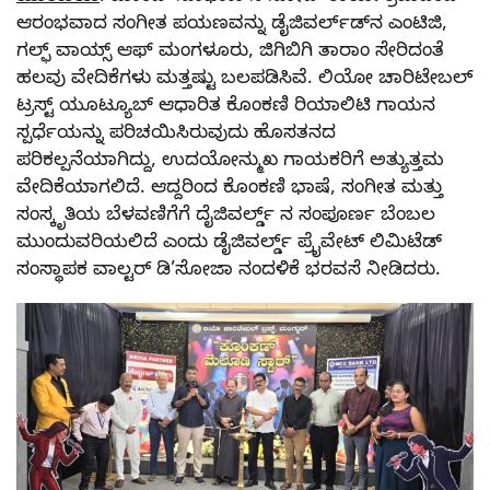
ಆರಂಭವಾದ ಸಂಗೀತ ಪಯಣವನ್ನು ಡೈಜಿವರ್ಲ್ಡ್‍ನ ಎಂಟಿಜಿ,
ಗಲ್ಫ್ ವಾಯ್ಸ್ ಆಫ್ ಮಂಗಳೂರು, ಜಿಗಿಬಿಗಿ ತಾರಾಂ ಸೇರಿದಂತೆ
ಹಲವು ವೇದಿಕೆಗಳು ಮತ್ತಷ್ಟು ಬಲಪಡಿಸಿವೆ. ಲಿಯೋ ಚಾರಿಟೇಬಲ್
ಟ್ರಸ್ಟ್ ಯೂಟ್ಯೂಬ್ ಆಧಾರಿತ ಕೊಂಕಣಿ ರಿಯಾಲಿಟಿ ಗಾಯನ
ಸ್ಪರ್ಧೆಯನ್ನು ಪರಿಚಯಿಸಿರುವುದು ಹೊಸತನದ
ಪರಿಕಲ್ಪನೆಯಾಗಿದ್ದು, ಉದಯೋನ್ಮುಖ ಗಾಯಕರಿಗೆ ಅತ್ಯುತ್ತಮ
ವೇದಿಕೆಯಾಗಲಿದೆ. ಆದ್ದರಿಂದ ಕೊಂಕಣಿ ಭಾಷೆ, ಸಂಗೀತ ಮತ್ತು
ಸಂಸ್ಕೃತಿಯ ಬೆಳವಣಿಗೆಗೆ ದೈಜಿವರ್ಲ್ಡ್ ನ ಸಂಪೂರ್ಣ ಬೆಂಬಲ
ಮುಂದುವರಿಯಲಿದೆ ಎಂದು ಡೈಜಿವರ್ಲ್ಡ್ ಪ್ರೈವೇಟ್ ಲಿಮಿಟೆಡ್
ಸಂಸ್ಥಾಪಕ ವಾಲ್ಟರ್ ಡಿ’ಸೋಜಾ ನಂದಳಿಕೆ ಭರವಸೆ ನೀಡಿದರು.