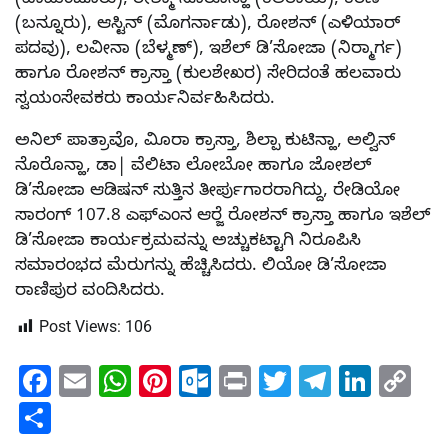
(ವಾಮಂಜೂರು), ರೇಶ್ಮಾ ನೊರೊನ್ಹಾ (ಕೆಲರಾಯಿ), ಕಿರಣ್
(ಬನ್ನೂರು), ಆಸ್ಟಿನ್ (ಮೊಗರ್ನಾಡು), ರೋಶನ್ (ಎಳಿಯಾರ್
ಪದವು), ಲವೀನಾ (ಬೆಳ್ಮಣ್), ಇಶೆಲ್ ಡಿ’ಸೋಜಾ (ನಿರ್‍ಮಾರ್ಗ)
ಹಾಗೂ ರೋಶನ್ ಕ್ರಾಸ್ತಾ (ಕುಲಶೇಖರ) ಸೇರಿದಂತೆ ಹಲವಾರು
ಸ್ವಯಂಸೇವಕರು ಕಾರ್ಯನಿರ್ವಹಿಸಿದರು.
ಅನಿಲ್ ಪಾತ್ರಾವೊ, ವಿೂರಾ ಕ್ರಾಸ್ತಾ, ಶಿಲ್ಪಾ ಕುಟಿನ್ಹಾ, ಅಲ್ವಿನ್
ನೊರೊನ್ಹಾ, ಡಾ| ವೆಲಿಟಾ ಲೋಬೋ ಹಾಗೂ ಜೋಶಲ್
ಡಿ’ಸೋಜಾ ಆಡಿಷನ್ ಸುತ್ತಿನ ತೀರ್ಪುಗಾರರಾಗಿದ್ದು, ರೇಡಿಯೋ
ಸಾರಂಗ್ 107.8 ಎಫ್‍ಎಂನ ಆರ್‍ಜೆ ರೋಶನ್ ಕ್ರಾಸ್ತಾ ಹಾಗೂ ಇಶೆಲ್
ಡಿ’ಸೋಜಾ ಕಾರ್ಯಕ್ರಮವನ್ನು ಅಚ್ಚುಕಟ್ಟಾಗಿ ನಿರೂಪಿಸಿ
ಸಮಾರಂಭದ ಮೆರುಗನ್ನು ಹೆಚ್ಚಿಸಿದರು. ಲಿಯೋ ಡಿ’ಸೋಜಾ
ರಾಣಿಪುರ ವಂದಿಸಿದರು.
Post Views:
106
Facebook
Email
WhatsApp
Pinterest
Outlook.com
Print
Twitter
Telegra
Linke
Co
Li
Share