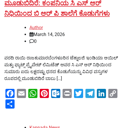
ಮೂಡುಬಿದಿರೆ: ಕಂಪನಿಯ ಸಿ ಎಸ್ ಆರ್
ನಿಧಿಯಿಂದ ಬಿ ಆರ್ ಪಿ ಶಾಲೆಗೆ ಕೊಡುಗೆಗಳು
Author
March 14, 2026
0
ವರದಿ ರಾಯಿ ರಾಜಕುಮಾರಬೆಂಗಳೂರಿನ ಟೆಕ್ನಾಲಜಿ ಇಂಡಿಯಾ ಆಯಿಲ್
ಮತ್ತು ಫ್ಯಾಟ್ಸ್ ಪ್ರೈವೇಟ್ ಲಿಮಿಟೆಡ್ ಅವರ ಸಿ ಎಸ್ ಆರ್ ನಿಧಿಯಿಂದ
ಸುಮಾರು ಐದು ಲಕ್ಷದಷ್ಟು ಧನದ ಕೊಡುಗೆಯನ್ನು ವಿವಿಧ ವಸ್ತುಗಳ
ರೂಪದಲ್ಲಿ ಮೂಡುಬಿದಿರೆ ಬಾಬು […]
Facebook
Email
WhatsApp
Pinterest
Outlook.com
Print
Twitter
Telegra
Linke
Co
Li
Share
Kannada News