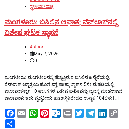
ಸ್ಥಳೀಯ/ರಾಜ್ಯ
ಮಂಗಳೂರು: ಬಿಸಿಲಿನ ಆಘಾತ; ವೆನ್‍ಲಾಕ್‍ನಲ್ಲಿ
ವಿಶೇಷ ಘಟಕ ಸ್ಥಾಪನೆ
Author
May 7, 2026
0
ಮಂಗಳೂರು: ಮಂಗಳೂರಿನಲ್ಲಿ ಹೆಚ್ಚುತ್ತಿರುವ ಬಿಸಿಲಿನ ಹಿನ್ನೆಲೆಯಲ್ಲಿ,
ವೆನ್‍ಲಾಕ್ ಆಸ್ಪತ್ರೆಯ ಹೊಸ ಶಸ್ತ್ರಚಿಕಿತ್ಸಾ ಬ್ಲಾಕ್‍ನ 5ನೇ ಮಹಡಿಯಲ್ಲಿ
ಶಾಖಾಘಾತಕ್ಕಾಗಿ 10 ಹಾಸಿಗೆಗಳ ವಿಶೇಷ ಘಟಕವನ್ನು ವ್ಯವಸ್ಥೆ ಮಾಡಲಾಗಿದೆ.
ಶಾಖಾಘಾತ: ಇದು ವೈದ್ಯಕೀಯ ತುರ್ತುಸ್ಥಿತಿದೇಹದ ಉಷ್ಣತೆ 104ಲಿಈ […]
Facebook
Email
WhatsApp
Pinterest
Outlook.com
Print
Twitter
Telegra
Linke
Co
Li
Share