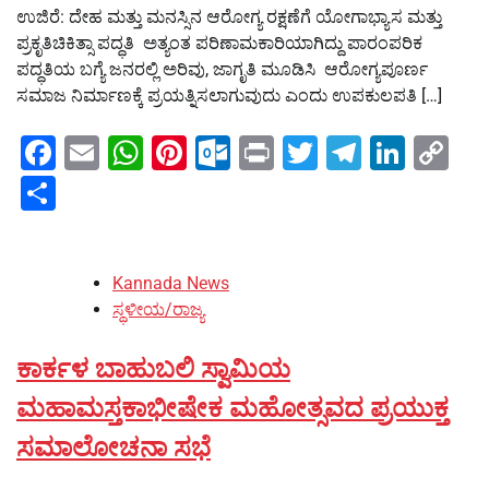
ಉಜಿರೆ: ದೇಹ ಮತ್ತು ಮನಸ್ಸಿನ ಆರೋಗ್ಯ ರಕ್ಷಣೆಗೆ ಯೋಗಾಭ್ಯಾಸ ಮತ್ತು
ಪ್ರಕೃತಿಚಿಕಿತ್ಸಾ ಪದ್ಧತಿ ಅತ್ಯಂತ ಪರಿಣಾಮಕಾರಿಯಾಗಿದ್ದು ಪಾರಂಪರಿಕ
ಪದ್ಧತಿಯ ಬಗ್ಯೆ ಜನರಲ್ಲಿ ಅರಿವು, ಜಾಗೃತಿ ಮೂಡಿಸಿ ಆರೋಗ್ಯಪೂರ್ಣ
ಸಮಾಜ ನಿರ್ಮಾಣಕ್ಕೆ ಪ್ರಯತ್ನಿಸಲಾಗುವುದು ಎಂದು ಉಪಕುಲಪತಿ […]
Facebook
Email
WhatsApp
Pinterest
Outlook.com
Print
Twitter
Telegra
Linke
Co
Li
Share
Kannada News
ಸ್ಥಳೀಯ/ರಾಜ್ಯ
ಕಾರ್ಕಳ ಬಾಹುಬಲಿ ಸ್ವಾಮಿಯ
ಮಹಾಮಸ್ತಕಾಭೀಷೇಕ ಮಹೋತ್ಸವದ ಪ್ರಯುಕ್ತ
ಸಮಾಲೋಚನಾ ಸಭೆ