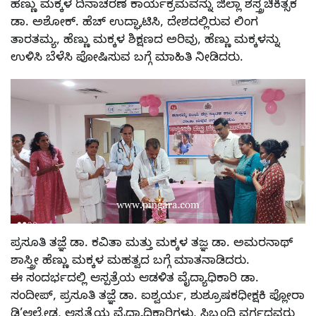
ಹೆಣ್ಣು ಮಕ್ಕಳ ದಿನಾಚರಣೆ ಕಾರ್ಯಕ್ರಮವನ್ನು ಜಿಲ್ಲಾ ಶಸ್ತ್ರಚಿಕಿತ್ಸಕ
ಡಾ. ಅಶೋಕ್. ಹೆಚ್ ಉದ್ಘಾಟಿಸಿ, ದೇಶದಲ್ಲಿರುವ ಲಿಂಗ
ತಾರತಮ್ಯ, ಹೆಣ್ಣು ಮಕ್ಕಳ ಶಿಕ್ಷಣದ ಅರಿವು, ಹೆಣ್ಣು ಮಕ್ಕಳನ್ನು
ಉಳಿಸಿ ಬೆಳೆಸಿ ಪೋಷಿಸುವ ಬಗ್ಗೆ ಮಾಹಿತಿ ನೀಡಿದರು.
ಪ್ರಸೂತಿ ತಜ್ಞೆ ಡಾ. ಕವಿತಾ ಮತ್ತು ಮಕ್ಕಳ ತಜ್ಞ ಡಾ. ಅಮರನಾಥ್
ಶಾಸ್ತ್ರೀ ಹೆಣ್ಣು ಮಕ್ಕಳ ಮಹತ್ವದ ಬಗ್ಗೆ ಮಾತನಾಡಿದರು.
ಈ ಸಂದರ್ಭದಲ್ಲಿ ಆಸ್ಪತ್ರೆಯ ಆಡಳಿತ ವೈದ್ಯಾಧಿಕಾರಿ ಡಾ.
ಸಂದೀಪ್, ಪ್ರಸೂತಿ ತಜ್ಞೆ ಡಾ. ಐಶ್ವರ್ಯ, ಶುಶ್ರೂಷಕಧೀಕ್ಷಕಿ ಪ್ಲೋರಾ
ಡಿ’ಆಲ್ಮೇಡ, ಆಸ್ಪತ್ರೆಯ ವೈದ್ಯಾಧಿಕಾರಿಗಳು, ಸಿಬ್ಬಂದಿ ವರ್ಗದವರು