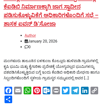
ಕೆಐಡಿಬಿ ನಿರ್ಮಾಣಕ್ಕಾಗಿ ಜಾಗ ಸ್ವಾದೀನ
ಪಡಿಸುಕೊಳ್ಳುವಿಕೆಗೆ ಅಧಿಕಾರಿಗಳೊಂದಿಗೆ ಸಭೆ –
ಶಾಸಕ ಐವನ್‌ ಡಿʼಸೋಜಾ
Author
January 20, 2026
0
ಮಂಗಳೂರು ತಾಲೂಕಿನ ಬಳಕುಂಜ ಕೊಲ್ಲೂರು ಹುಳಿಪಾಡಿ ಗ್ರಾಮಗಳಲ್ಲಿ
ಕೃಷಿ ಭೂಮಿ ಮತ್ತು ಕೈಗಾರಿಕಾ ಪ್ರದೇಶಕ್ಕೆ ಯೋಗ್ಯವಲ್ಲದ ಭೂಮಿಗಳನ್ನು
ವಶಪಡಿಸಿಕೊಳ್ಳುತ್ತಿರುವ ಬಗ್ಗೆ ಇಂದು ಕೆಐಡಿಬಿ ಅಧಿಕಾರಿ ಮೇಘನಾ ಹಾಗೂ
ಸಿಬ್ಬಂದಿಗಳೊಂದಿಗೆ ಸ್ಥಳೀಯ ಗ್ರಾಮಸ್ಥರ ಸಮ್ಮುಖದಲ್ಲಿ ಅವರ […]
Facebook
Email
WhatsApp
Pinterest
Outlook.com
Print
Twitter
Telegra
Linke
Co
Li
Share