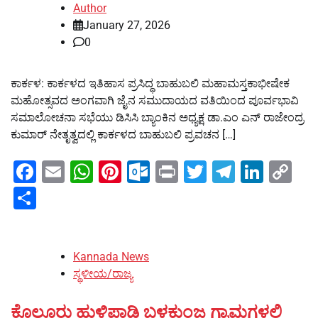
Author
January 27, 2026
0
ಕಾರ್ಕಳ: ಕಾರ್ಕಳದ ಇತಿಹಾಸ ಪ್ರಸಿದ್ಧ ಬಾಹುಬಲಿ ಮಹಾಮಸ್ತಕಾಭೀಷೇಕ
ಮಹೋತ್ಸವದ ಅಂಗವಾಗಿ ಜೈನ ಸಮುದಾಯದ ವತಿಯಿಂದ ಪೂರ್ವಭಾವಿ
ಸಮಾಲೋಚನಾ ಸಭೆಯು ಡಿಸಿಸಿ ಬ್ಯಾಂಕಿನ ಅಧ್ಯಕ್ಷ ಡಾ.ಎಂ ಎನ್ ರಾಜೇಂದ್ರ
ಕುಮಾ‌ರ್ ನೇತೃತ್ವದಲ್ಲಿ ಕಾರ್ಕಳದ ಬಾಹುಬಲಿ ಪ್ರವಚನ […]
Facebook
Email
WhatsApp
Pinterest
Outlook.com
Print
Twitter
Telegra
Linke
Co
Li
Share
Kannada News
ಸ್ಥಳೀಯ/ರಾಜ್ಯ
ಕೊಲ್ಲೂರು ಹುಳಿಪಾಡಿ ಬಳಕುಂಜ ಗ್ರಾಮಗಳಲ್ಲಿ