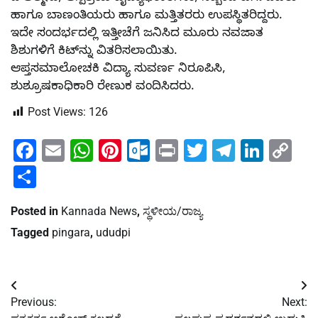
ಹಾಗೂ ಬಾಣಂತಿಯರು ಹಾಗೂ ಮತ್ತಿತರರು ಉಪಸ್ಥಿತರಿದ್ದರು.
ಇದೇ ಸಂದರ್ಭದಲ್ಲಿ ಇತ್ತೀಚೆಗೆ ಜನಿಸಿದ ಮೂರು ನವಜಾತ
ಶಿಶುಗಳಿಗೆ ಕಿಟ್‍ನ್ನು ವಿತರಿಸಲಾಯಿತು.
ಆಪ್ತಸಮಾಲೋಚಕಿ ವಿದ್ಯಾ ಸುವರ್ಣ ನಿರೂಪಿಸಿ,
ಶುಶ್ರೂಷಕಾಧಿಕಾರಿ ರೇಣುಕ ವಂದಿಸಿದರು.
Post Views:
126
Facebook
Email
WhatsApp
Pinterest
Outlook.com
Print
Twitter
Telegra
Linke
Co
Li
Share
Posted in
Kannada News
,
ಸ್ಥಳೀಯ/ರಾಜ್ಯ
Tagged
pingara
,
ududpi
Post
Previous:
Next:
navigation