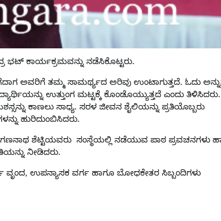
ದ್ರ ಭಟ್ ಕಾರ್ಯಕ್ರಮವನ್ನು ನಡೆಸಿಕೊಟ್ಟರು.
ೆಗೆದಾಗ ಅವರಿಗೆ ತಮ್ಮ ಸಾಮರ್ಥ್ಯದ ಅರಿವು ಉಂಟಾಗುತ್ತದೆ. ಓದು ಅನ್ನ
ಾರ್ಥಿಯನ್ನು ಉತ್ತುಂಗ ಮಟ್ಟಕ್ಕೆ ಕೊಂಡೊಯ್ಯುತ್ತದೆ ಎಂದು ತಿಳಿಸಿದರು.
ಸ್ಸನ್ನು ಕಾಣಲು ಸಾಧ್ಯ. ಸರಳ ಜೀವನ ಶೈಲಿಯನ್ನು ಪ್ರತಿಯೊಬ್ಬರು
ಗಳನ್ನು ಹುರಿದುಂಬಿಸಿದರು.
ಾ. ಗಣನಾಥ ಶೆಟ್ಟಿಯವರು ಸಂಸ್ಥೆಯಲ್ಲಿ ನಡೆಯುವ ಪಾಠ ಪ್ರವಚನಗಳು 
ತಿಯನ್ನು ನೀಡಿದರು.
ಾರ್ಥಿ ವೃಂದ, ಉಪನ್ಯಾಸಕ ವರ್ಗ ಹಾಗೂ ಬೋಧಕೇತರ ಸಿಬ್ಬಂದಿಗಳು