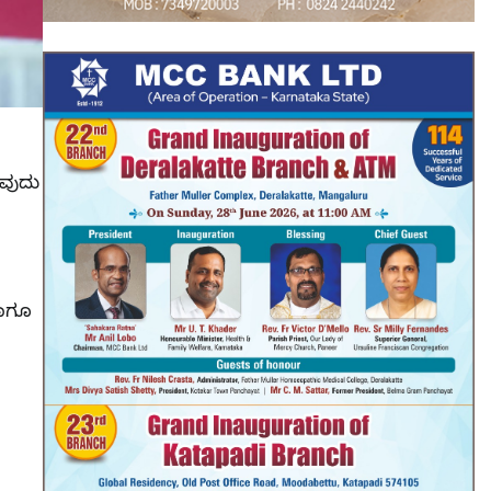
ುವುದು
ಹಾಗೂ