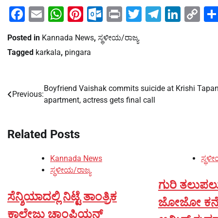
Facebook
Email
WhatsApp
Pinterest
Outlook.com
Print
Twitter
Telegra
Linke
Co
Li
Posted in
Kannada News
,
ಸ್ಥಳೀಯ/ರಾಜ್ಯ
Tagged
karkala
,
pingara
Boyfriend Vaishak commits suicide at Krishi Tapa
Post
Previous:
apartment, actress gets final call
navigation
Related Posts
Kannada News
ಸ್ಥಳೀ
ಸ್ಥಳೀಯ/ರಾಜ್ಯ
ಗುರಿ ತಲುಪಲು 
ಸೆನ್ಶಿಯಾದಲ್ಲಿ ನಿಟ್ಟೆ ತಾಂತ್ರಿಕ
ಜೋಜೋ ಕನೆಕ್ಟ್
ಕಾಲೇಜು ಚಾಂಪಿಯನ್