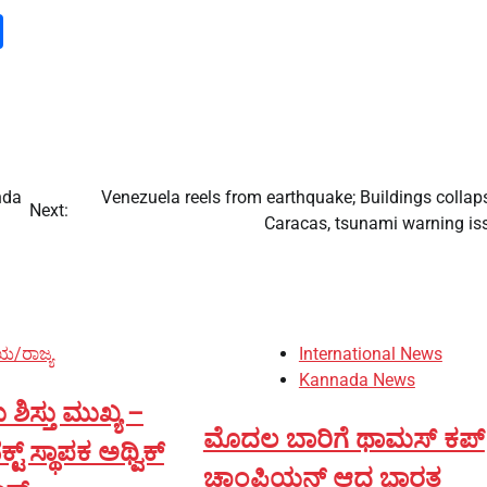
m
dIn
py
Share
nk
nda
Venezuela reels from earthquake; Buildings collap
Next:
Caracas, tsunami warning is
ಯ/ರಾಜ್ಯ
International News
Kannada News
ಶಿಸ್ತು ಮುಖ್ಯ –
ಮೊದಲ ಬಾರಿಗೆ ಥಾಮಸ್ ಕಪ್
 ಸ್ಥಾಪಕ ಅಥ್ವಿಕ್
ಚಾಂಪಿಯನ್ ಆದ ಭಾರತ