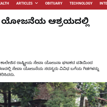
EALTH
ARTICLES
OBITUARY
TECHNOLOGY
INT
ಸೇವಾ ಯೋಜನೆಯ ಆಶ್ರಯದಲ್ಲಿ
ದವಿಪೂರ್ವ ಕಾಲೇಜಿನ ರಾಷ್ಟ್ರೀಯ ಸೇವಾ ಯೋಜನಾ ಘಟಕದ ವತಿಯಿಂದ
ರಣದಲ್ಲಿ ಸೇವಾ ಯೋಜನೆಯ ಸದಸ್ಯರು ವಿವಿಧ ಬಗೆಯ ಗಿಡಗಳನ್ನು
ಿಸಿದರು.