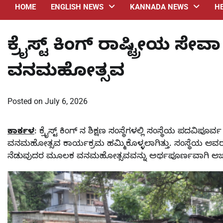
HOME
ENGLISH NEWS
KANNADA NEWS
H
ಕ್ರೈಸ್ಟ್ ಕಿಂಗ್ ರಾಷ್ಟ್ರೀಯ 
ವನಮಹೋತ್ಸವ
Posted on
July 6, 2026
ಕಾರ್ಕಳ
: ಕ್ರೈಸ್ಟ್ ಕಿಂಗ್ ನ ಶಿಕ್ಷಣ ಸಂಸ್ಥೆಗಳಲ್ಲಿ ಸಂಸ್ಥೆಯ ಪ
ವನಮಹೋತ್ಸವ ಕಾರ್ಯಕ್ರಮ ಹಮ್ಮಿಕೊಳ್ಳಲಾಗಿತ್ತು. ಸಂಸ್ಥೆಯ ಆವ
ನೆಡುವುದರ ಮೂಲಕ ವನಮಹೋತ್ಸವವನ್ನು ಅರ್ಥಪೂರ್ಣವಾಗಿ ಆಚರ